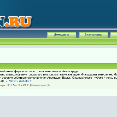
Домашняя
Знакомства
нней атмосфере прошла встреча ветеранов войны и труда.
но и взволнованно говорила о том, как мы, ныне живущие, благодарны ветеранам. М
творение собственного сочинения Анастасии Видюк. Она настолько глубоко и тонко п
ованн
...
Читать дальше »
кации:
2010 Апр 28 в 23:38
|
Комментарии (0)