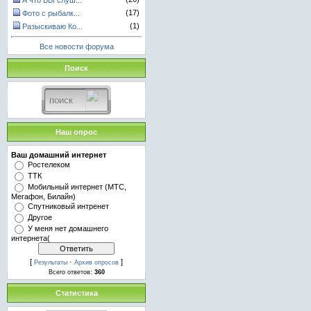
А что ВЫ слуш...
(17)
Фото с рыбалк...
(1)
Разыскиваю Ко...
Все новости форума
Поиск
Наш опрос
Ваш домашний интернет
Ростелеком
ТТК
Мобильный интернет (МТС,
Мегафон, Билайн)
Спутниковый интренет
Другое
У меня нет домашнего
интернета(
[
·
]
Результаты
Архив опросов
Всего ответов:
360
Статистика