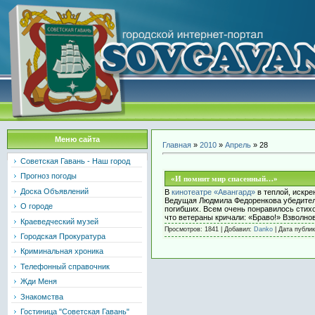
Меню сайта
Главная
»
2010
»
Апрель
»
28
Советская Гавань - Наш город
Прогноз погоды
«И помнит мир спасенный…»
Доска Объявлений
В
кинотеатре «Авангард»
в теплой, искре
Ведущая Людмила Федоренкова убедитель
О городе
погибших. Всем очень понравилось стихо
что ветераны кричали: «Браво!» Взволн
Краеведческий музей
Просмотров: 1841 | Добавил:
Danko
| Дата публи
Городская Прокуратура
Криминальная хроника
Телефонный справочник
Жди Меня
Знакомства
Гостиница "Советская Гавань"