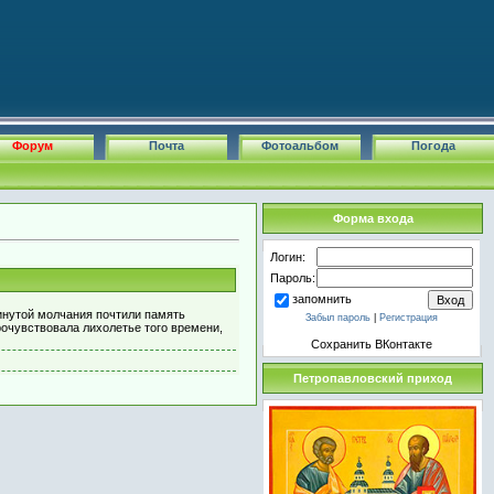
Форум
Почта
Фотоальбом
Погода
Форма входа
Логин:
Пароль:
запомнить
инутой молчания почтили память
Забыл пароль
|
Регистрация
рочувствовала лихолетье того времени,
Сохранить ВКонтакте
Петропавловский приход