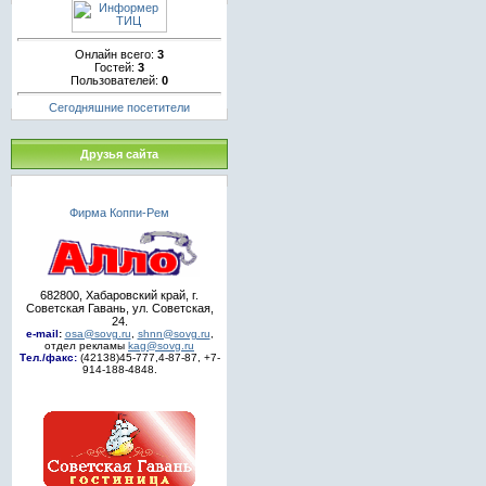
Онлайн всего:
3
Гостей:
3
Пользователей:
0
Сегодняшние посетители
Друзья сайта
Фирма Коппи-Рем
682800, Хабаровский край, г.
Советская Гавань, ул. Советская,
24.
e-mail
:
osa@sovg.ru
,
shnn@sovg.ru
,
отдел рекламы
kag@sovg.ru
Тел./факс:
(42138)45-777,4-87-87, +7-
914-188-4848.