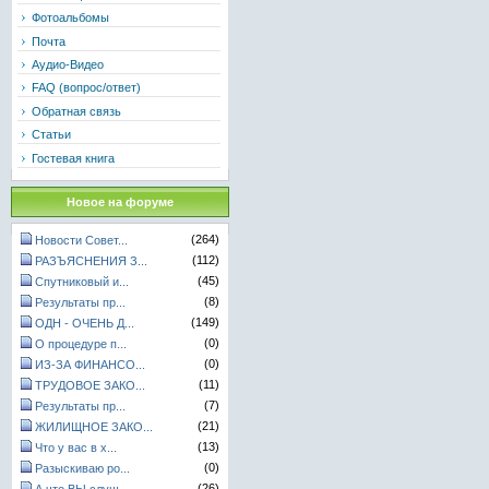
Фотоальбомы
Почта
Аудио-Видео
FAQ (вопрос/ответ)
Обратная связь
Статьи
Гостевая книга
Новое на форуме
(264)
Новости Совет...
(112)
РАЗЪЯСНЕНИЯ З...
(45)
Спутниковый и...
(8)
Результаты пр...
(149)
ОДН - ОЧЕНЬ Д...
(0)
О процедуре п...
(0)
ИЗ-ЗА ФИНАНСО...
(11)
ТРУДОВОЕ ЗАКО...
(7)
Результаты пр...
(21)
ЖИЛИЩНОЕ ЗАКО...
(13)
Что у вас в х...
(0)
Разыскиваю ро...
(26)