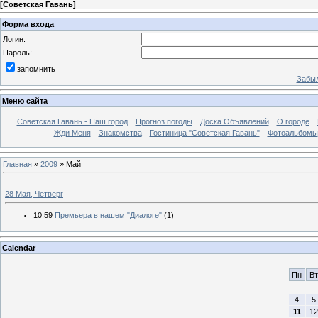
[
Советская Гавань
]
Форма входа
Логин:
Пароль:
запомнить
Забыл
Меню сайта
Советская Гавань - Наш город
Прогноз погоды
Доска Объявлений
О городе
Жди Меня
Знакомства
Гостиница "Советская Гавань"
Фотоальбомы
Главная
»
2009
»
Май
28 Мая, Четверг
10:59
Премьера в нашем "Диалоге"
(1)
Calendar
Пн
Вт
4
5
11
12