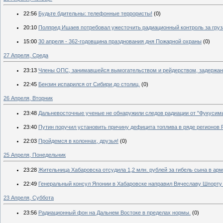
22:56
Будьте бдительны: телефонные террористы!
(0)
20:10
Полпред Ишаев потребовал ужесточить радиационный контроль за груз
15:00
30 апреля - 362-годовщина празднования дня Пожарной охраны
(0)
27 Апреля, Среда
23:13
Члены ОПС, занимавшейся вымогательством и рейдерством, задержан
22:45
Бензин испарился от Сибири до столиц.
(0)
26 Апреля, Вторник
23:48
Дальневосточные ученые не обнаружили следов радиации от "Фукусим
23:40
Путин поручил установить причину дефицита топлива в ряде регионов 
22:03
Пройдемся в колоннах, друзья!
(0)
25 Апреля, Понедельник
23:28
Жительница Хабаровска отсудила 1,2 млн. рублей за гибель сына в арм
22:49
Генеральный консул Японии в Хабаровске направил Вячеславу Шпорту
23 Апреля, Суббота
23:56
Радиационный фон на Дальнем Востоке в пределах нормы.
(0)