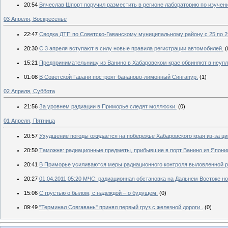
20:54
Вячеслав Шпорт поручил разместить в регионе лабораторию по изуче
03 Апреля, Воскресенье
22:47
Сводка ДТП по Советско-Гаванскому муниципальному району с 25 по 29
20:30
С 3 апреля вступают в силу новые правила регистрации автомобилей.
(
15:21
Предпринимательницу из Ванино в Хабаровском крае обвиняют в неупла
01:08
В Советской Гавани построят бананово-лимонный Сингапур.
(1)
02 Апреля, Суббота
21:56
За уровнем радиации в Приморье следят моллюски.
(0)
01 Апреля, Пятница
20:57
Ухудшение погоды ожидается на побережье Хабаровского края из-за ци
20:50
Таможня: радиационные предметы, прибывшие в порт Ванино из Японии
20:41
В Приморье усиливаются меры радиационного контроля выловленной 
20:27
01.04.2011 05:20 МЧС: радиационная обстановка на Дальнем Востоке н
15:06
С грустью о былом, с надеждой – о будущем.
(0)
09:49
"Терминал Совгавань" принял первый груз с железной дороги .
(0)