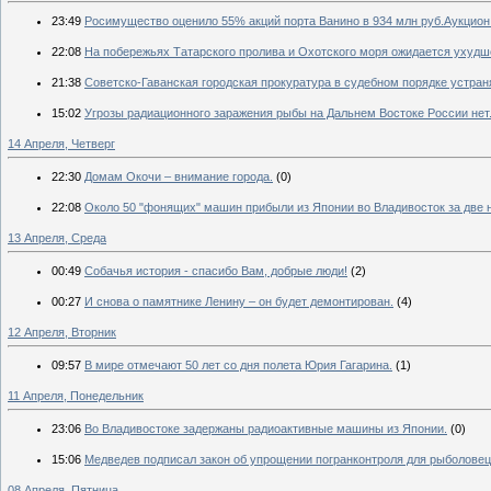
23:49
Росимущество оценило 55% акций порта Ванино в 934 млн руб.Аукцион 
22:08
На побережьях Татарского пролива и Охотского моря ожидается ухудш
21:38
Советско-Гаванская городская прокуратура в судебном порядке устра
15:02
Угрозы радиационного заражения рыбы на Дальнем Востоке России нет
14 Апреля, Четверг
22:30
Домам Окочи – внимание города.
(0)
22:08
Около 50 "фонящих" машин прибыли из Японии во Владивосток за две 
13 Апреля, Среда
00:49
Собачья история - спасибо Вам, добрые люди!
(2)
00:27
И снова о памятнике Ленину – он будет демонтирован.
(4)
12 Апреля, Вторник
09:57
В мире отмечают 50 лет со дня полета Юрия Гагарина.
(1)
11 Апреля, Понедельник
23:06
Во Владивостоке задержаны радиоактивные машины из Японии.
(0)
15:06
Медведев подписал закон об упрощении погранконтроля для рыболовец
08 Апреля, Пятница