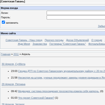
[
Советская Гавань
]
Форма входа
Логин:
Пароль:
запомнить
Забыл
Меню сайта
Советская Гавань - Наш город
Прогноз погоды
Доска Объявлений
О городе
Жди Меня
Знакомства
Гостиница "Советская Гавань"
Фотоальбомы
Главная
»
2011
»
Апрель
30 Апреля, Суббота
23:03
Сводка ДТП по Советско-Гаванскому муниципальному району с 20 по 25
21:58
Несмотря на шторм, ученые продолжают замеры уровня радиации в Яп
29 Апреля, Пятница
09:42
Медведев: система прохождения техосмотра изжила себя напрочь.
(0)
01:03
Что грозит Советской Гавани?
(1)
28 Апреля, Четверг