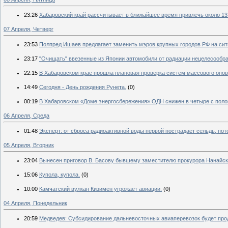
23:26
Хабаровский край рассчитывает в ближайшее время привлечь около 13 
07 Апреля, Четверг
23:53
Полпред Ишаев предлагает заменить мэров крупных городов РФ на си
23:17
"Очищать" ввезенные из Японии автомобили от радиации нецелесообраз
22:15
В Хабаровском крае прошла плановая проверка систем массового опо
14:49
Сегодня - День рождения Рунета.
(0)
00:19
В Хабаровском «Доме энергосбережения» ОДН снижен в четыре с поло
06 Апреля, Среда
01:48
Эксперт: от сброса радиоактивной воды первой пострадает сельдь, пот
05 Апреля, Вторник
23:04
Вынесен приговор В. Басову бывшему заместителю прокурора Нанайск
15:06
Купола, купола.
(0)
10:00
Камчатский вулкан Кизимен угрожает авиации.
(0)
04 Апреля, Понедельник
20:59
Медведев: Субсидирование дальневосточных авиаперевозок будет про