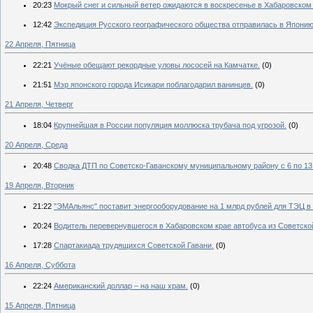
20:23
Мокрый снег и сильный ветер ожидаются в воскресенье в Хабаровском 
12:42
Экспедиция Русского географического общества отправилась в Японию
22 Апреля, Пятница
22:21
Учёные обещают рекордные уловы лососей на Камчатке.
(0)
21:51
Мэр японского города Исикари поблагодарил ванинцев.
(0)
21 Апреля, Четверг
18:04
Крупнейшая в России популяция моллюска трубача под угрозой.
(0)
20 Апреля, Среда
20:48
Сводка ДТП по Советско-Гаванскому муниципальному району с 6 по 13 
19 Апреля, Вторник
21:22
"ЭМАльянс" поставит энергооборудование на 1 млрд рублей для ТЭЦ в 
20:24
Водитель перевернувшегося в Хабаровском крае автобуса из Советской
17:28
Спартакиада трудящихся Советской Гавани.
(0)
16 Апреля, Суббота
22:24
Американский доллар – на наш храм.
(0)
15 Апреля, Пятница