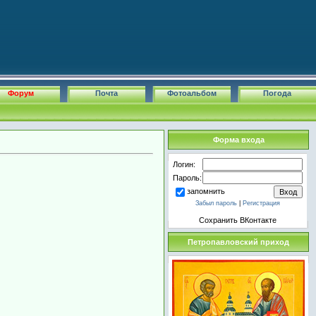
Форум
Почта
Фотоальбом
Погода
Форма входа
Логин:
Пароль:
запомнить
Забыл пароль
|
Регистрация
Сохранить ВКонтакте
Петропавловский приход