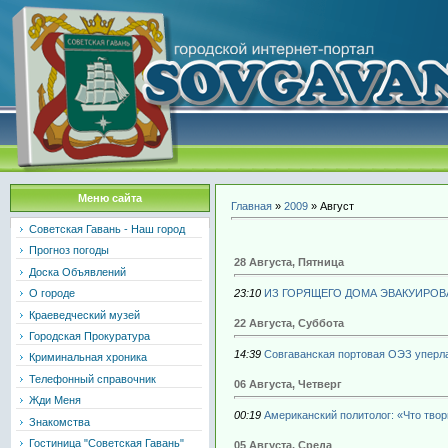
Меню сайта
Главная
»
2009
»
Август
Советская Гавань - Наш город
Прогноз погоды
28 Августа, Пятница
Доска Объявлений
О городе
23:10
ИЗ ГОРЯЩЕГО ДОМА ЭВАКУИРОВА
Краеведческий музей
22 Августа, Суббота
Городская Прокуратура
14:39
Совгаванская портовая ОЭЗ уперл
Криминальная хроника
Телефонный справочник
06 Августа, Четверг
Жди Меня
00:19
Американский политолог: «Что тво
Знакомства
Гостиница "Советская Гавань"
05 Августа, Среда