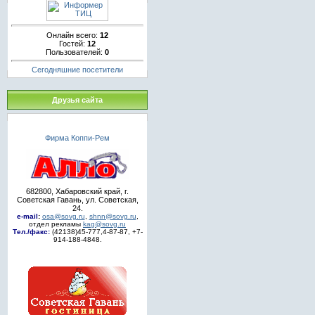
Онлайн всего:
12
Гостей:
12
Пользователей:
0
Сегодняшние посетители
Друзья сайта
Фирма Коппи-Рем
682800, Хабаровский край, г.
Советская Гавань, ул. Советская,
24.
e-mail
:
osa@sovg.ru
,
shnn@sovg.ru
,
отдел рекламы
kag@sovg.ru
Тел./факс:
(42138)45-777,4-87-87, +7-
914-188-4848.