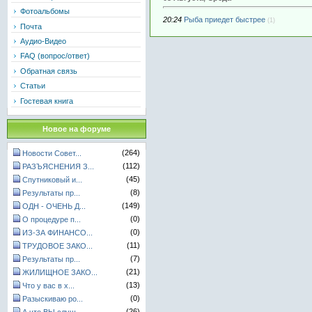
Фотоальбомы
20:24
Рыба приедет быстрее
(1)
Почта
Аудио-Видео
FAQ (вопрос/ответ)
Обратная связь
Статьи
Гостевая книга
Новое на форуме
(264)
Новости Совет...
(112)
РАЗЪЯСНЕНИЯ З...
(45)
Спутниковый и...
(8)
Результаты пр...
(149)
ОДН - ОЧЕНЬ Д...
(0)
О процедуре п...
(0)
ИЗ-ЗА ФИНАНСО...
(11)
ТРУДОВОЕ ЗАКО...
(7)
Результаты пр...
(21)
ЖИЛИЩНОЕ ЗАКО...
(13)
Что у вас в х...
(0)
Разыскиваю ро...
(26)