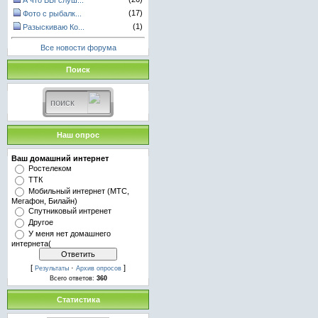
А что ВЫ слуш...
(17)
Фото с рыбалк...
(1)
Разыскиваю Ко...
Все новости форума
Поиск
Наш опрос
Ваш домашний интернет
Ростелеком
ТТК
Мобильный интернет (МТС,
Мегафон, Билайн)
Спутниковый интренет
Другое
У меня нет домашнего
интернета(
[
·
]
Результаты
Архив опросов
Всего ответов:
360
Статистика