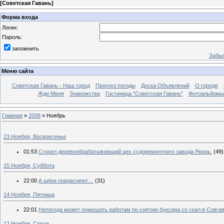
[
Советская Гавань
]
Форма входа
Логин:
Пароль:
запомнить
Забыл
Меню сайта
Советская Гавань - Наш город
Прогноз погоды
Доска Объявлений
О городе
Жди Меня
Знакомства
Гостиница "Советская Гавань"
Фотоальбомы
Главная
»
2008
»
Ноябрь
23 Ноября, Воскресенье
01:53
Сгорел деревообрабатывающий цех судоремонтного завода Якорь.
(49)
15 Ноября, Суббота
22:00
А щёки покраснеют…
(31)
14 Ноября, Пятница
22:01
Непогода может помешать работам по снятию буксира со скал в Совга
12 Ноября, Среда