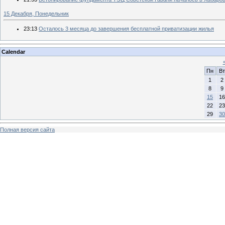
15 Декабря, Понедельник
23:13
Осталось 3 месяца до завершения бесплатной приватизации жилья
Calendar
Пн
Вт
1
2
8
9
15
16
22
23
29
30
Полная версия сайта