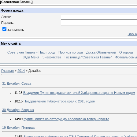
[
Советская Гавань
]
Форма входа
Логин:
Пароль:
запомнить
Забыл
Меню сайта
Советская Гавань - Наш город
Прогноз погоды
Доска Объявлений
О городе
Жди Меня
Знакомства
Гостиница "Советская Гавань"
Фотоальбомы
Главная
»
2014
»
Декабрь
31 Декабря, Среда
11:23
Владимир Путин поздравил жителей Хабаровского края с Новым годом
10:15
Поздравление Губернатора края с 2015 годом
30 Декабря, Вторник
14:09
Купить билет на автобус до Хабаровска теперь просто
19 Декабря, Пятница
21:53
Бетонирование фундамента ТЭЦ Советской Гавани началось в Хабаров