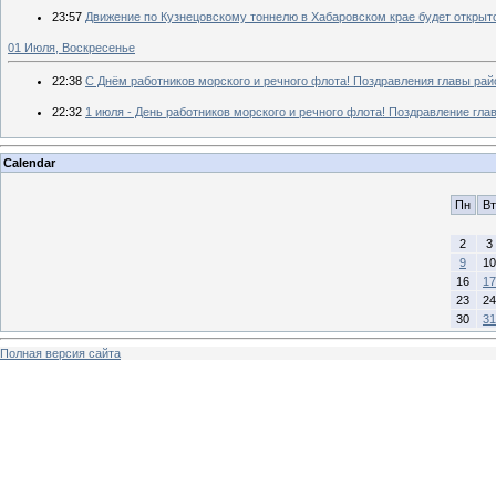
23:57
Движение по Кузнецовскому тоннелю в Хабаровском крае будет открыт
01 Июля, Воскресенье
22:38
С Днём работников морского и речного флота! Поздравления главы рай
22:32
1 июля - День работников морского и речного флота! Поздравление гла
Calendar
Пн
Вт
2
3
9
10
16
17
23
24
30
31
Полная версия сайта