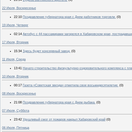
22 Июля, Воскресенье
22:10
Поздравление губернатора края с Днем работников торговли.
(0)
19 Июля, Четверг
02:14
Автобус с 44 пассажирами загорелся в Хабаровском крае, пострадавши
17 Июля, Вторник
15:34
Здесь будет консервный завод.
(0)
11 Июля, Среда
13:41
Начато строительство физкультурно-оздоровительного комплекса с п
10 Июля, Вторник
00:17
Газета «Советская звезда» отметила свое восьмидесятилетие.
(0)
08 Июля, Воскресенье
21:08
Поздравление губернатора края с Днем рыбака.
(0)
07 Июля, Суббота
23:42
Удушливый смог от пожаров накрыл Хабаровский край
(0)
06 Июля, Пятница