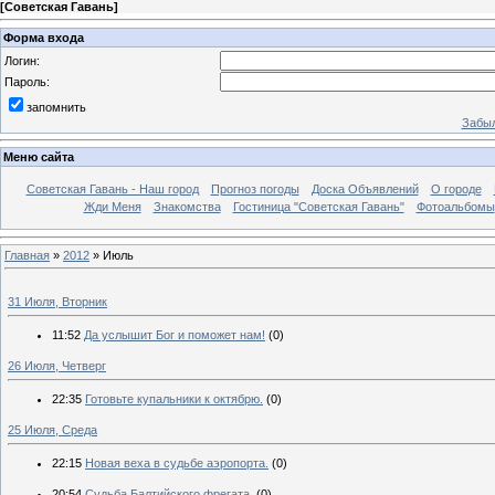
[
Советская Гавань
]
Форма входа
Логин:
Пароль:
запомнить
Забыл
Меню сайта
Советская Гавань - Наш город
Прогноз погоды
Доска Объявлений
О городе
Жди Меня
Знакомства
Гостиница "Советская Гавань"
Фотоальбомы
Главная
»
2012
»
Июль
31 Июля, Вторник
11:52
Да услышит Бог и поможет нам!
(0)
26 Июля, Четверг
22:35
Готовьте купальники к октябрю.
(0)
25 Июля, Среда
22:15
Новая веха в судьбе аэропорта.
(0)
20:54
Судьба Балтийского фрегата.
(0)