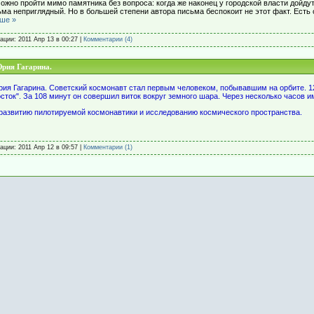
жно пройти мимо памятника без вопроса: когда же наконец у городской власти дойдут
ьма неприглядный. Но в большей степени автора письма беспокоит не этот факт. Есть
ьше »
кации:
2011 Апр 13 в 00:27
|
Комментарии (4)
Юрия Гагарина.
рия Гагарина. Советский космонавт стал первым человеком, побывавшим на орбите. 1
ток". За 108 минут он совершил виток вокруг земного шара. Через несколько часов и
 развитию пилотируемой космонавтики и исследованию космического пространства.
кации:
2011 Апр 12 в 09:57
|
Комментарии (1)