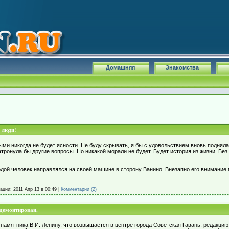
Домашняя
Знакомства
 люди!
ми никогда не будет ясности. Не буду скрывать, я бы с удовольствием вновь подняла
тронула бы другие вопросы. Но никакой морали не будет. Будет история из жизни. Бе
одой человек направлялся на своей машине в сторону Ванино. Внезапно его внимание
кации:
2011 Апр 13 в 00:49
|
Комментарии (2)
 демонтирован.
 памятника В.И. Ленину, что возвышается в центре города Советская Гавань, редакци