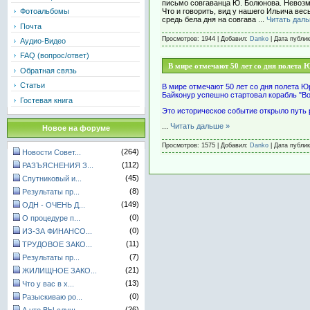
письмо совгаванца Ю. Болюнова. Невозмо
Что и говорить, вид у нашего Ильича вес
Фотоальбомы
средь бела дня на совгава
...
Читать дал
Почта
Просмотров: 1944 | Добавил:
Danko
| Дата публи
Аудио-Видео
FAQ (вопрос/ответ)
В мире отмечают 50 лет со дня полета 
Обратная связь
Статьи
В мире отмечают 50 лет со дня полета Ю
Байконур успешно стартовал корабль "Вос
Гостевая книга
Это историческое событие открыло путь
...
Читать дальше »
Новое на форуме
Просмотров: 1575 | Добавил:
Danko
| Дата публи
(264)
Новости Совет...
(112)
РАЗЪЯСНЕНИЯ З...
(45)
Спутниковый и...
(8)
Результаты пр...
(149)
ОДН - ОЧЕНЬ Д...
(0)
О процедуре п...
(0)
ИЗ-ЗА ФИНАНСО...
(11)
ТРУДОВОЕ ЗАКО...
(7)
Результаты пр...
(21)
ЖИЛИЩНОЕ ЗАКО...
(13)
Что у вас в х...
(0)
Разыскиваю ро...
(26)