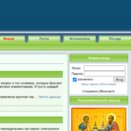
Форум
Почта
Фотоальбом
Погода
Форма входа
Логин:
Пароль:
запомнить
 вопрос о тех хозяевах, которые бросают
Забыл пароль
|
Регистрация
з всяких комментариев. И пусть каждый
Сохранить ВКонтакте
 привлекла крупная чер
...
Читать дальше
Петропавловский приход
ю еженедельника заставило электронное