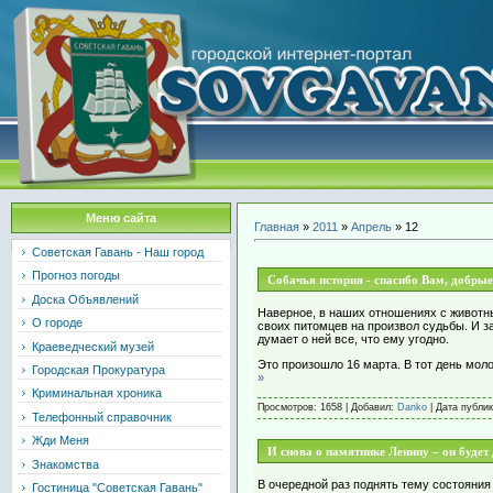
Меню сайта
Главная
»
2011
»
Апрель
»
12
Советская Гавань - Наш город
Прогноз погоды
Собачья история - спасибо Вам, добрые
Доска Объявлений
Наверное, в наших отношениях с животны
О городе
своих питомцев на произвол судьбы. И за
думает о ней все, что ему угодно.
Краеведческий музей
Это произошло 16 марта. В тот день мол
Городская Прокуратура
»
Криминальная хроника
Просмотров: 1658 | Добавил:
Danko
| Дата публи
Телефонный справочник
Жди Меня
И снова о памятнике Ленину – он будет
Знакомства
В очередной раз поднять тему состояния
Гостиница "Советская Гавань"