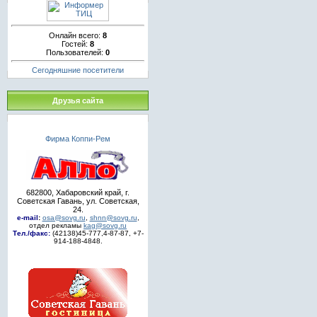
Онлайн всего:
8
Гостей:
8
Пользователей:
0
Сегодняшние посетители
Друзья сайта
Фирма Коппи-Рем
682800, Хабаровский край, г.
Советская Гавань, ул. Советская,
24.
e-mail
:
osa@sovg.ru
,
shnn@sovg.ru
,
отдел рекламы
kag@sovg.ru
Тел./факс:
(42138)45-777,4-87-87, +7-
914-188-4848.