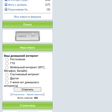
А что ВЫ слуш...
(17)
Фото с рыбалк...
(1)
Разыскиваю Ко...
Все новости форума
Поиск
Наш опрос
Ваш домашний интернет
Ростелеком
ТТК
Мобильный интернет (МТС,
Мегафон, Билайн)
Спутниковый интренет
Другое
У меня нет домашнего
интернета(
[
·
]
Результаты
Архив опросов
Всего ответов:
360
Статистика