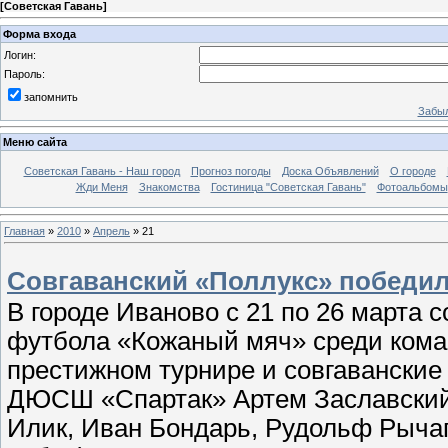
[
Советская Гавань
]
Форма входа
Логин:
Пароль:
запомнить
Забыл
Меню сайта
Советская Гавань - Наш город
Прогноз погоды
Доска Объявлений
О городе
Жди Меня
Знакомства
Гостиница "Советская Гавань"
Фотоальбомы
Главная
»
2010
»
Апрель
»
21
Совгаванский «Поллукс» победи
В городе Иваново с 21 по 26 марта 
футбола «Кожаный мяч» среди коман
престижном турнире и совгавански
ДЮСШ «Спартак» Артем Заславский,
Илик, Иван Бондарь, Рудольф Рычаг