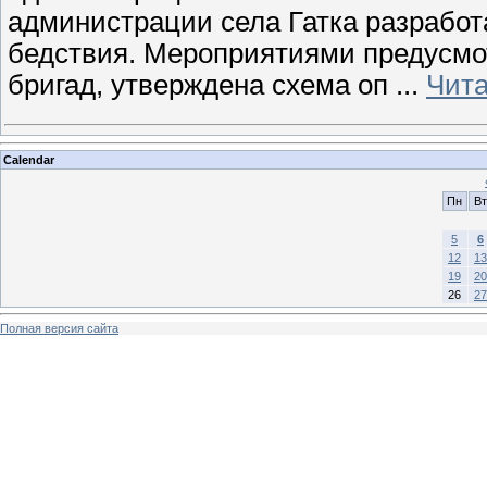
администрации села Гатка разработ
бедствия. Мероприятиями предусмо
бригад, утверждена схема оп
...
Чита
Calendar
Пн
Вт
5
6
12
13
19
20
26
27
Полная версия сайта