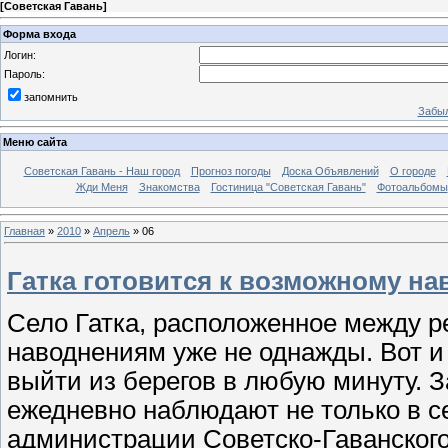
[
Советская Гавань
]
Форма входа
Логин:
Пароль:
запомнить
Забыл
Меню сайта
Советская Гавань - Наш город
Прогноз погоды
Доска Объявлений
О городе
Жди Меня
Знакомства
Гостиница "Советская Гавань"
Фотоальбомы
Главная
»
2010
»
Апрель
»
06
Гатка готовится к возможному н
Село Гатка, расположенное между р
наводнениям уже не однажды. Вот и 
выйти из берегов в любую минуту. 
ежедневно наблюдают не только в с
администрации Советско-Гаванского