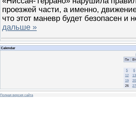
«Ниссан-Террано» нарушила правил
проезжей части, а именно, движени
что этот маневр будет безопасен и 
дальше »
Calendar
Пн
Вт
5
6
12
13
19
20
26
27
Полная версия сайта