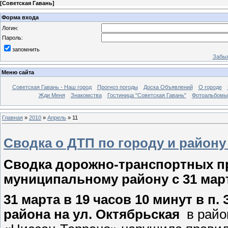
[
Советская Гавань
]
Форма входа
Логин:
Пароль:
запомнить
Забыл
Меню сайта
Советская Гавань - Наш город
Прогноз погоды
Доска Объявлений
О городе
Жди Меня
Знакомства
Гостиница "Советская Гавань"
Фотоальбомы
Главная
»
2010
»
Апрель
»
11
Сводка о ДТП по городу и району 
Сводка дорожно-транспортных п
муниципальному району с 31 марта
31 марта в 19 часов 10 минут в п
района на ул. Октябрьская
в райо