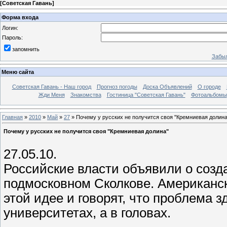
[
Советская Гавань
]
Форма входа
Логин:
Пароль:
запомнить
Забыл
Меню сайта
Советская Гавань - Наш город
Прогноз погоды
Доска Объявлений
О городе
Жди Меня
Знакомства
Гостиница "Советская Гавань"
Фотоальбомы
Главная
»
2010
»
Май
»
27
» Почему у русских не получится своя "Кремниевая долина
Почему у русских не получится своя "Кремниевая долина"
27.05.10.
Российские власти объявили о созд
подмосковном Сколкове. Американск
этой идее и говорят, что проблема 
университетах, а в головах.