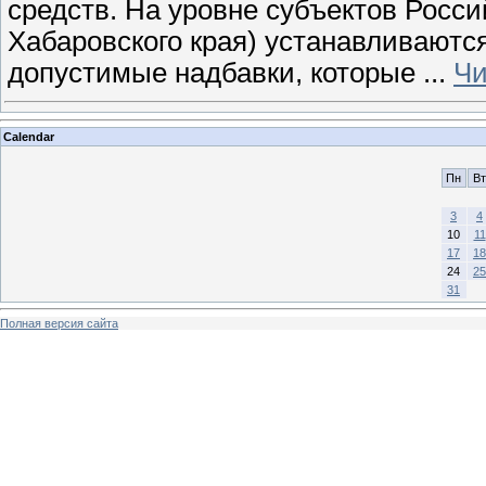
средств. На уровне субъектов Росс
Хабаровского края) устанавливаютс
допустимые надбавки, которые
...
Чи
Calendar
Пн
Вт
3
4
10
11
17
18
24
25
31
Полная версия сайта