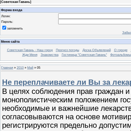
[
Советская Гавань
]
Форма входа
Логин:
Пароль:
запомнить
Забыл
Меню сайта
Советская Гавань - Наш город
Прогноз погоды
Доска Объявлений
О городе
Жди Меня
Знакомства
Гостиница "Советская Гавань"
Фотоальбомы
Главная
»
2010
»
Май
»
05
Не переплачиваете ли Вы за лека
В целях соблюдения прав граждан 
монополистическим положением гос
необходимые и важнейшие лекарств
согласовываются на основе мотиви
регистрируются предельно допусти