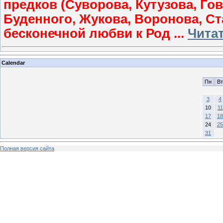
предков (Суворова, Кутузова, Го
Буденного, Жукова, Воронова, Ста
бесконечной любви к Род
...
Чита
Calendar
Пн
Вт
3
4
10
11
17
18
24
25
31
Полная версия сайта