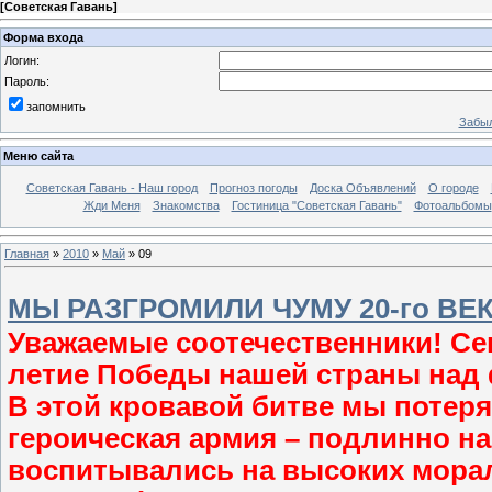
[
Советская Гавань
]
Форма входа
Логин:
Пароль:
запомнить
Забыл
Меню сайта
Советская Гавань - Наш город
Прогноз погоды
Доска Объявлений
О городе
Жди Меня
Знакомства
Гостиница "Советская Гавань"
Фотоальбомы
Главная
»
2010
»
Май
»
09
МЫ РАЗГРОМИЛИ ЧУМУ 20-го ВЕК
Уважаемые соотечественники! Се
летие Победы нашей страны над 
В этой кровавой битве мы потер
героическая армия – подлинно н
воспитывались на высоких мора