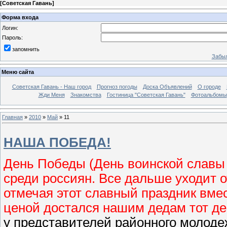
[
Советская Гавань
]
Форма входа
Логин:
Пароль:
запомнить
Забыл
Меню сайта
Советская Гавань - Наш город
Прогноз погоды
Доска Объявлений
О городе
Жди Меня
Знакомства
Гостиница "Советская Гавань"
Фотоальбомы
Главная
»
2010
»
Май
»
11
НАША ПОБЕДА!
День Победы (День воинской славы
среди россиян. Все дальше уходит от
отмечая этот славный праздник вмес
ценой достался нашим дедам тот де
у представителей районного молоде