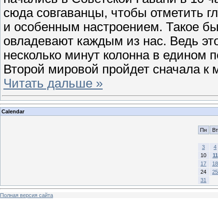
сюда совгаванцы, чтобы отметить г
и особенным настроением. Такое бы
овладевают каждым из нас. Ведь это
несколько минут колонна в едином 
Второй мировой пройдет сначала к 
Читать дальше »
Calendar
Пн
Вт
3
4
10
11
17
18
24
25
31
Полная версия сайта