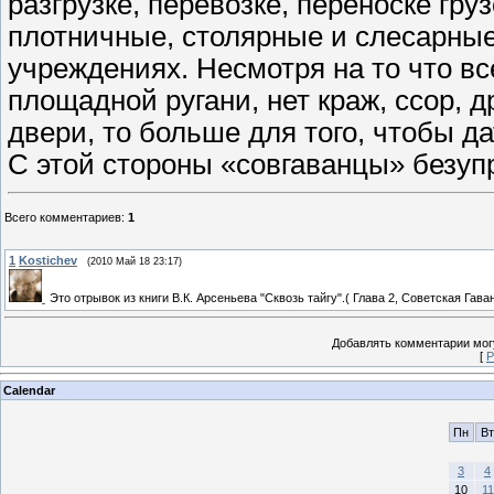
разгрузке, перевозке, переноске гр
плотничные, столярные и слесарны
учреждениях. Несмотря на то что в
площадной ругани, нет краж, ссор, д
двери, то больше для того, чтобы да
С этой стороны «совгаванцы» безуп
Всего комментариев
:
1
1
Kostichev
(2010 Май 18 23:17)
Это отрывок из книги В.К. Арсеньева "Сквозь тайгу".( Глава 2, Советская Гав
Добавлять комментарии могу
[
Р
Calendar
Пн
Вт
3
4
10
11