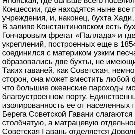
Японская, где больше всего поселил
Концессии, где находятся ныне все
учреждения, и, наконец, бухта Хади,
В заливе Константиновском есть бу
Гончаровым фрегат «Паллада» и где
укреплений, построенных еще в 185
соединился с материком узким песч
образовались две бухты, не имеющи
Таких гаваней, как Советская, немно
сторон, она может вместить любой ф
что большие океанские пароходы мог
благоустроенном порту. Единственн
изолированность ее от населенных 
Берега Советской Гавани слагаются 
столбчатую, а матрацевую отдельно
Советская Гавань отделяется Довол