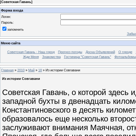
[
Советская Гавань
]
Форма входа
Логин:
Пароль:
запомнить
Забыл
Меню сайта
Советская Гавань - Наш город
Прогноз погоды
Доска Объявлений
О городе
Жди Меня
Знакомства
Гостиница "Советская Гавань"
Фотоальбомы
Главная
»
2010
»
Май
»
18
» Из истории Совгавани
Из истории Совгавани
Советская Гавань, о которой здесь и
западной бухты в двенадцать килом
Константиновского в десять километ
образовалось еще несколько второс
заслуживают внимания Маячная, отку