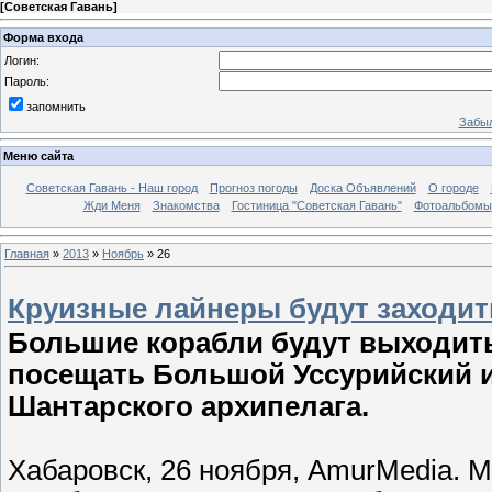
[
Советская Гавань
]
Форма входа
Логин:
Пароль:
запомнить
Забыл
Меню сайта
Советская Гавань - Наш город
Прогноз погоды
Доска Объявлений
О городе
Жди Меня
Знакомства
Гостиница "Советская Гавань"
Фотоальбомы
Главная
»
2013
»
Ноябрь
»
26
Круизные лайнеры будут заходит
Большие корабли будут выходить
посещать Большой Уссурийский и 
Шантарского архипелага.
Хабаровск, 26 ноября, AmurMedia. М