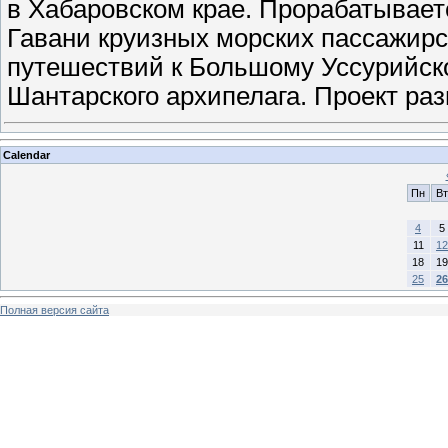
в Хабаровском крае. Прорабатывает
Гавани круизных морских пассажирс
путешествий к Большому Уссурийско
Шантарского архипелага. Проект ра
Calendar
Пн
Вт
4
5
11
12
18
19
25
26
Полная версия сайта