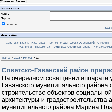
[
Советская Гавань
]
Форма входа
Логин:
Пароль:
запомнить
Забыл
Меню сайта
Советская Гавань - Наш город
Прогноз погоды
Доска Объявлений
О городе
Жди Меня
Знакомства
Гостиница "Советская Гавань"
Фотоальбомы
Главная
»
2013
»
Ноябрь
»
21
Советско-Гаванский район прира
На очередном совещании аппарата 
Гаванского муниципального района 
строительстве объектов социальной
архитектуры и градостроительства 
муниципального района Марина Плах