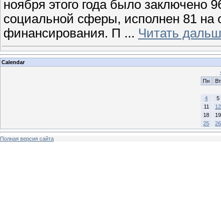
ноября этого года было заключено 9
социальной сферы, исполнен 81 на 
финансирования. П
...
Читать дальш
Calendar
Пн
Вт
4
5
11
12
18
19
25
26
Полная версия сайта