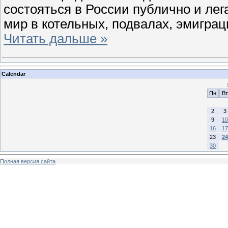
состояться в России публично и лега
мир в котельных, подвалах, эмигра
Читать дальше »
Calendar
Пн
Вт
2
3
9
10
16
17
23
24
30
Полная версия сайта