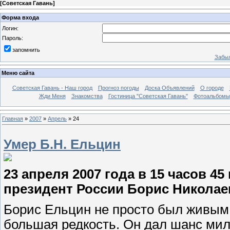
[
Советская Гавань
]
Форма входа
Логин:
Пароль:
запомнить
Забыл
Меню сайта
Советская Гавань - Наш город
Прогноз погоды
Доска Объявлений
О городе
Жди Меня
Знакомства
Гостиница "Советская Гавань"
Фотоальбомы
Главная
»
2007
»
Апрель
»
24
Умер Б.Н. Ельцин
23 апреля 2007 года в 15 часов 
президент России Борис Николае
Борис Ельцин не просто был живым 
большая редкость. Он дал шанс ми