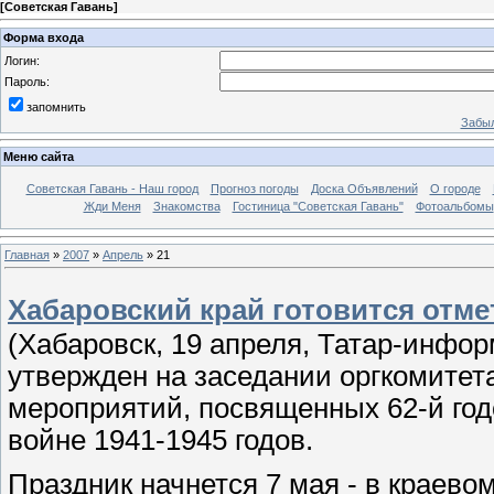
[
Советская Гавань
]
Форма входа
Логин:
Пароль:
запомнить
Забыл
Меню сайта
Советская Гавань - Наш город
Прогноз погоды
Доска Объявлений
О городе
Жди Меня
Знакомства
Гостиница "Советская Гавань"
Фотоальбомы
Главная
»
2007
»
Апрель
»
21
Хабаровский край готовится отм
(Хабаровск, 19 апреля, Татар-инфор
утвержден на заседании оргкомитета
мероприятий, посвященных 62-й го
войне 1941-1945 годов.
Праздник начнется 7 мая - в краево