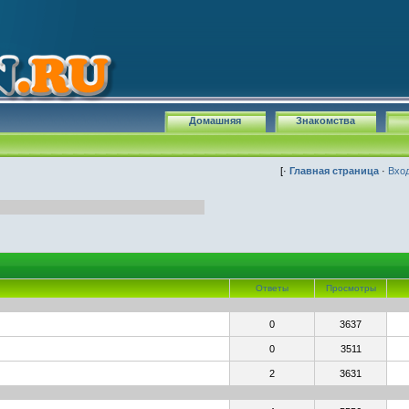
Домашняя
Знакомства
[·
Главная страница
·
Вхо
Ответы
Просмотры
0
3637
0
3511
2
3631