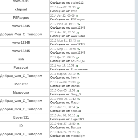
Vova-9019
Сообщение от:
otoko212
2015 Ноя 02, 21:33
chipsat
Сообщение от:
Twin
2014 Авг 22, 00:06
PSRargus
Сообщение от:
PSRargus
2012 Июл 28, 19:21
www12345
Сообщение от:
www12345
2012 Апр 03, 20:53
Добрая_Фея_С_Топором
Сообщение от:
www12345
2012 Мар 31, 13:43
www12345
Сообщение от:
www12345
2012 Мар 31, 00:56
www12345
Сообщение от:
www12345
2011 Дек 21, 09:15
ssh
Сообщение от:
SoUnD_69
2011 Авг 17, 10:53
Pussycat
Сообщение от:
Христианин
2011 Мар 05, 23:10
Добрая_Фея_С_Топором
Сообщение от:
Ironik
2010 Сен 09, 23:38
Monster
Сообщение от:
Danko
2010 Сен 05, 11:58
Матроска
Сообщение от:
Serg_S
2010 Июн 06, 01:12
Добрая_Фея_С_Топором
Сообщение от:
Magor
2010 Апр 11, 08:54
Добрая_Фея_С_Топором
Сообщение от:
naka111
2010 Апр 08, 00:16
Evgen321
Сообщение от:
Evgen321
2010 Фев 27, 18:50
iD
Сообщение от:
Banzay
2010 Фев 24, 21:23
Добрая_Фея_С_Топором
Сообщение от:
moonlight