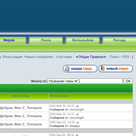
Форум
Почта
Фотоальбом
Погода
д
·
Регистрация
·
Новые сообщения
·
Участники
·
◄
Общие Правила
►
·
Поиск
·
RSS
· ]
Фильтр по:
Автор темы
Обновления
↓
2010 Фев 24, 21:21
Добрая_Фея_С_Топором
Сообщение от:
moonlight
2010 Фев 24, 21:21
Добрая_Фея_С_Топором
Сообщение от:
moonlight
2008 Июл 22, 14:02
Добрая_Фея_С_Топором
Сообщение от:
Бэндер
2016 Апр 20, 09:33