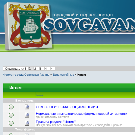
1
Страница
1
из
4
2
3
4
»
Форум города Советская Гавань
»
Дела семейные
»
Интим
Интим
Тема
Важные темы
СЕКСОЛОГИЧЕСКАЯ ЭНЦИКЛОПЕДИЯ
Нормальные и патологические формы половой активности
при генитальном контакте
Правила раздела "Интим"
Прежде чем постить внимательно прочтите и соблюдайте Правила
Темы форума