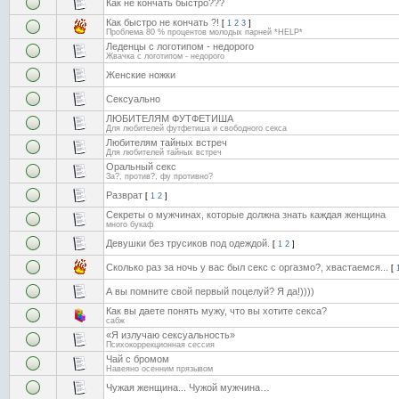
Как не кончать быстро???
Как быстро не кончать ?!
[
1
2
3
]
Проблема 80 % процентов молодых парней *HELP*
Леденцы с логотипом - недорого
Жвачка с логотипом - недорого
Женские ножки
Сексуально
ЛЮБИТЕЛЯМ ФУТФЕТИША
Для любителей футфетиша и свободного секса
Любителям тайных встреч
Для любителей тайных встреч
Оральный секс
За?, против?, фу противно?
Разврат
[
1
2
]
Секреты о мужчинах, которые должна знать каждая женщина
много букаф
Девушки без трусиков под одеждой.
[
1
2
]
Сколько раз за ночь у вас был секс с оргазмо?, хвастаемся...
[
А вы помните свой первый поцелуй? Я да!))))
Как вы даете понять мужу, что вы хотите секса?
сабж
«Я излучаю сексуальность»
Психокоррекционная сессия
Чай с бромом
Навеяно осенним прязывом
Чужая женщина... Чужой мужчина…