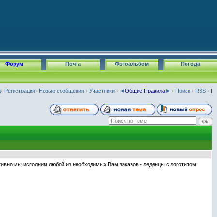
Форум
Почта
Фотоальбом
Погода
д
·
Регистрация
·
Новые сообщения
·
Участники
·
◄
Общие Правила
►
·
Поиск
·
RSS
· ]
ативно мы исполним любой из необходимых Вам заказов - леденцы с логотипом.