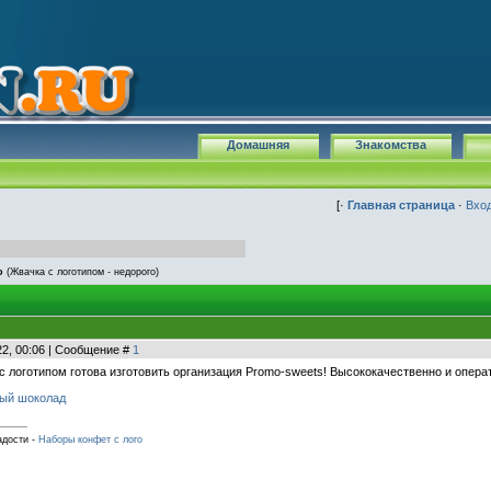
Домашняя
Знакомства
[·
Главная страница
·
Вхо
о
(Жвачка с логотипом - недорого)
22, 00:06 | Сообщение #
1
с логотипом готова изготовить организация Promo-sweets! Высококачественно и опер
ый шоколад
адости -
Наборы конфет с лого