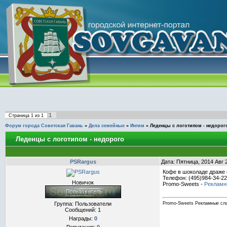
1
Страница
1
из
1
Форум города Советская Гавань
»
Дела семейные
»
Интим
»
Леденцы с логотипом - недорог
Леденцы с логотипом - недорого
PSRargus
Дата: Пятница, 2014 Авг 
Кофе в шоколаде драже 
Телефон: (495)984-34-22
Новичок
Promo-Sweets -
Рекламн
Группа: Пользователи
Promo-Sweets Рекламные сл
Сообщений:
1
Награды:
0