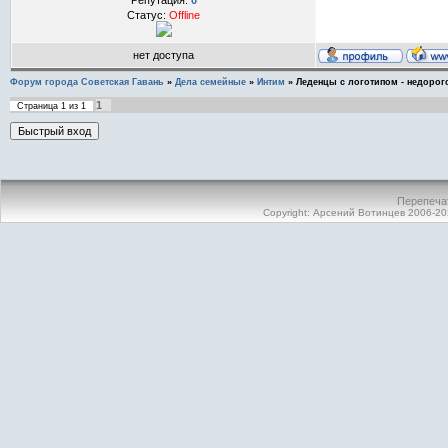
Репутация:
0
Статус:
Offline
нет доступа
Форум города Советская Гавань
»
Дела семейные
»
Интим
»
Леденцы с логотипом - недорог
1
Страница
1
из
1
Перепечат
Copyright:
Арсений Вотинцев
2006-
20