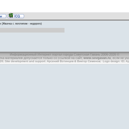
о
(Жвачка с логотипом - недорого)
Информационный Интернет портал города Советская Гавань 2006-2026 ©
ка материалов допускается только со ссылкой на сайт,
www.sovgavan.ru
, если не ук
26
; Site development and support:
Арсений Вотинцев
&
Виктор Семенов
; Logo design:
ID;
Ад