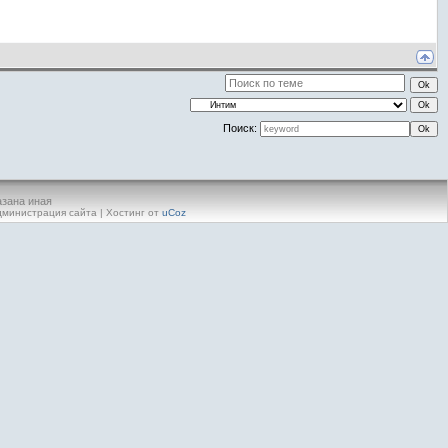
Поиск:
азана иная
министрация сайта
|
Хостинг от
uCoz