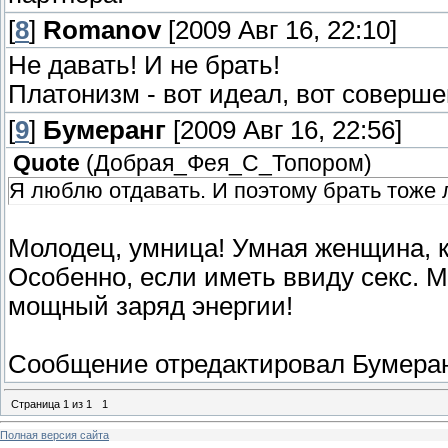
[
8
]
Romanov
[2009 Авг 16, 22:10]
Не давать! И не брать!
Платонизм - вот идеал, вот соверше
[
9
]
Бумеранг
[2009 Авг 16, 22:56]
Quote
(
Добрая_Фея_С_Топором
)
Я люблю отдавать. И поэтому брать тоже 
Молодец, умница! Умная женщина, ког
Особенно, если иметь ввиду секс. 
мощный заряд энергии!
Сообщение отредактировал
Бумера
Страница
1
из
1
1
Полная версия сайта