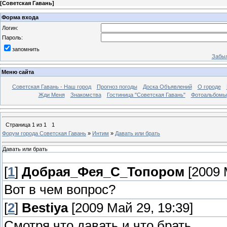
[
Советская Гавань
]
Форма входа
Логин:
Пароль:
запомнить
Забыл
Меню сайта
Советская Гавань - Наш город
Прогноз погоды
Доска Объявлений
О городе
Жди Меня
Знакомства
Гостиница "Советская Гавань"
Фотоальбомы
Страница
1
из
1
1
Форум города Советская Гавань
»
Интим
»
Давать или брать
Давать или брать
[
1
]
Добрая_Фея_С_Топором
[2009 
Вот в чем вопрос?
[
2
]
Bestiya
[2009 Май 29, 19:39]
Смотря что давать и что брать.