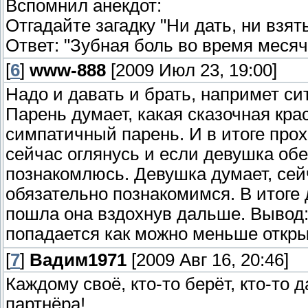
Вспомнил анекдот:
Отгадайте загадку "Ни дать, ни взять
Ответ: "Зубная боль во время меся
[
6
]
www-888
[2009 Июл 23, 19:00]
Надо и давать и брать, напримет си
Парень думает, какая сказочная кра
симпатичный парень. И в итоге прох
сейчас оглянусь и если девушка обе
познакомлюсь. Девушка думает, сейч
обязательно познакомимся. В итоге д
пошла она вздохнув дальше. Вывод:
попадается как можно меньше откр
[
7
]
Вадим1971
[2009 Авг 16, 20:46]
Каждому своё, кто-то берёт, кто-то д
партнёра!