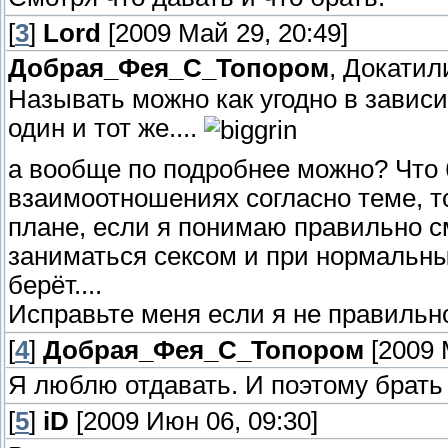
[
3
]
Lord
[2009 Май 29, 20:49]
Добрая_Фея_С_Топором
, Докатили
Называть можно как угодно в зависи
один и тот же....
а вообще по подробнее можно? Что б
взаимоотношениях согласно теме, то
плане, если я понимаю правильно см
заниматься сексом и при нормальных
берёт....
Исправьте меня если я не правильно
[
4
]
Добрая_Фея_С_Топором
[2009 
Я люблю отдавать. И поэтому брать
[
5
]
iD
[2009 Июн 06, 09:30]