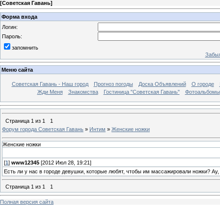
[
Советская Гавань
]
Форма входа
Логин:
Пароль:
запомнить
Забыл
Меню сайта
Советская Гавань - Наш город
Прогноз погоды
Доска Объявлений
О городе
Жди Меня
Знакомства
Гостиница "Советская Гавань"
Фотоальбомы
Страница
1
из
1
1
Форум города Советская Гавань
»
Интим
»
Женские ножки
Женские ножки
[
1
]
www12345
[2012 Июл 28, 19:21]
Есть ли у нас в городе девушки, которые любят, чтобы им массажировали ножки? Ау,
Страница
1
из
1
1
Полная версия сайта