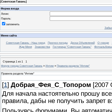
[
Советская Гавань
]
Форма входа
Логин:
Пароль:
запомнить
Забыл
Меню сайта
Советская Гавань - Наш город
Прогноз погоды
Доска Объявлений
О городе
Жди Меня
Знакомства
Гостиница "Советская Гавань"
Фотоальбомы
Страница
1
из
1
1
Форум города Советская Гавань
»
Интим
»
Правила раздела "Интим"
Правила раздела "Интим"
[
1
]
Добрая_Фея_С_Топором
[2007 О
Для начала настоятельно прошу вс
правила, дабы не получить запрет вх
Пользуясь форумами, Вы автоматич