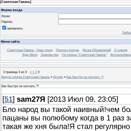
[
Советская Гавань
]
Форма входа
Логин:
Пароль:
запомнить
Забыл
Меню сайта
Советская Гавань - Наш город
Прогноз погоды
Доска Объявлений
О городе
Жди Меня
Знакомства
Гостиница "Советская Гавань"
Фотоальбомы
Страница
3
из
3
«
1
2
3
Форум города Советская Гавань
»
Интим
»
Как быстро не кончать ?!
Как быстро не кончать ?!
[
51
]
sam27Я
[2013 Июл 09, 23:05]
Бло народ вы такой наивный!чем бо
пацаны вы полюбому когда в 1 раз 
такая же хня была!Я стал регулярно