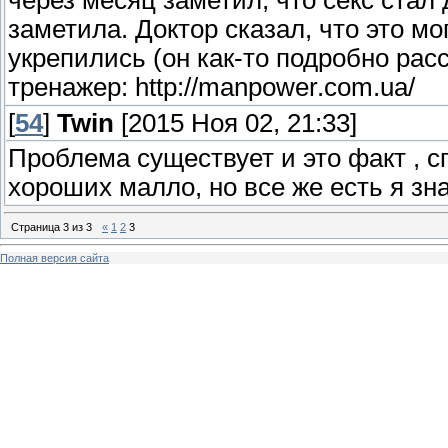
через месяц заметил, что секс стал
заметила. Доктор сказал, что это м
укрепились (он как-то подробно рас
тренажер: http://manpower.com.ua/
[
54
]
Twin
[2015 Ноя 02, 21:33]
Проблема существует и это факт , 
хороших малло, но все же есть я зна
Страница
3
из
3
«
1
2
3
Полная версия сайта