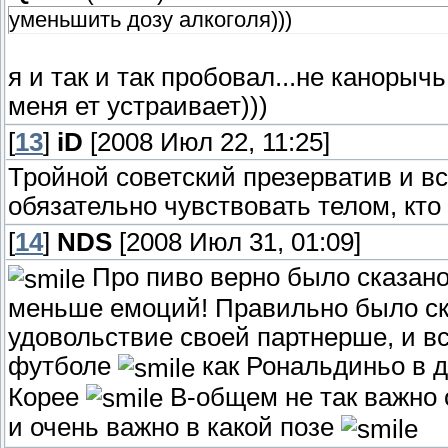
уменьшить дозу алкоголя)))
я и так и так пробовал...не канорычь
меня ет устраивает)))
[
13
]
iD
[2008 Июл 22, 11:25]
Тройной советский презерватив и в
обязательно чувствовать телом, кт
[
14
]
NDS
[2008 Июл 31, 01:09]
Про пиво верно было сказан
меньше емоций! Правильно было ска
удовольствие своей партнерше, и вс
футболе
как Рональдиньо в д
Корее
В-общем не так важно о
и очень важно в какой позе