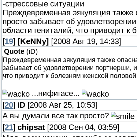
-стрессовые ситуации
Преждевременная эякуляция также 
просто забывает об удовлетворении 
области гениталий, что приводит к
[
19
]
[KeNNy]
[2008 Авг 19, 14:33]
Quote
(
iD
)
Преждевременная эякуляция также опасна
забывает об удовлетворении портнерши, и 
что приводит к болезням женской половой
...нифигасе...
[
20
]
iD
[2008 Авг 25, 10:53]
А вы думали все так просто?
[
21
]
chipsat
[2008 Сен 04, 03:59]