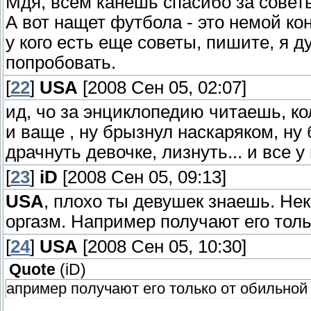
Мдя, всем канешь спасибо за советы
А вот нащет футбола - это немой ко
у кого есть еще советы, пишите, я 
попробовать.
[
22
]
USA
[2008 Сен 05, 02:07]
ид, чо за энциклопедию читаешь, ко
и ваще , ну брызнул наскаряком, ну 
драчнуть девочке, лизнуть... и все 
[
23
]
iD
[2008 Сен 05, 09:13]
USA
, плохо ты девушек знаешь. Не
оргазм. Например получают его тол
[
24
]
USA
[2008 Сен 05, 10:30]
Quote
(
iD
)
апример получают его только от обильно