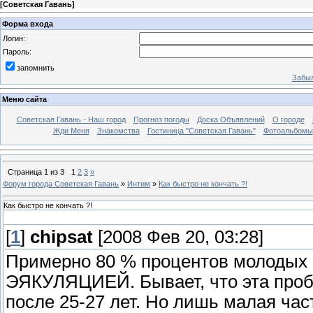
[
Советская Гавань
]
Форма входа
Логин:
Пароль:
запомнить
Забыл
Меню сайта
Советская Гавань - Наш город
Прогноз погоды
Доска Объявлений
О городе
Жди Меня
Знакомства
Гостиница "Советская Гавань"
Фотоальбомы
Страница
1
из
3
1
2
3
»
Форум города Советская Гавань
»
Интим
»
Как быстро не кончать ?!
Как быстро не кончать ?!
[
1
]
chipsat
[2008 Фев 20, 03:28]
Примерно 80 % процентов молод
ЭЯКУЛЯЦИЕЙ. Бывает, что эта проб
после 25-27 лет. Но лишь малая част