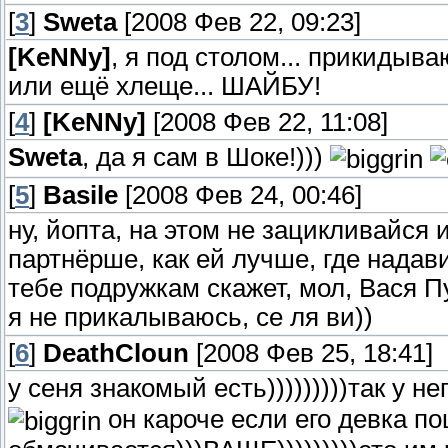
[
3
]
Sweta
[2008 Фев 22, 09:23]
[KeNNy]
, я под столом... прикидыва
или ещё хлеще... ШАЙБУ!
[
4
]
[KeNNy]
[2008 Фев 22, 11:08]
Sweta
, да я сам в Шоке!)))
[
5
]
Basile
[2008 Фев 24, 00:46]
ну, йопта, на этом не зацикливайся
партнёрше, как ей лучше, где надави
тебе подружкам скажет, мол, Вася Пуп
я не прикалываюсь, се ля ви))
[
6
]
DeathCloun
[2008 Фев 25, 18:41]
у сеня знакомый есть)))))))))так у не
он кароче если его девка по