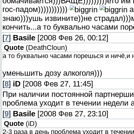
обмачивается)))ВАЩЕ)))))))))ето им 
гос-падом)))))))))))
а
знаю)))ушь извините))не страдал)))м
кончить...а то буквально часами поре
[
7
]
Basile
[2008 Фев 26, 00:12]
Quote
(
DeathCloun
)
а то буквально часами порешься и ничё,и не
уменьшить дозу алкоголя)))
[
8
]
iD
[2008 Фев 27, 11:45]
При наличии постоянной партнерши 
проблема уходит в течении недели а
[
9
]
Basile
[2008 Фев 27, 23:10]
Quote
(
iD
)
2-3 раза в день проблема уходит в течении