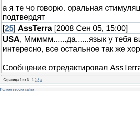
a я те чо говорю. оральная стимуля
подтвердят
[
25
]
AssTerra
[2008 Сен 05, 15:00]
USA
, Ммммм......да......язык у теб
интересно, все остальное так же х
Сообщение отредактировал
AssTerr
Страница
1
из
3
1
2
3
»
Полная версия сайта