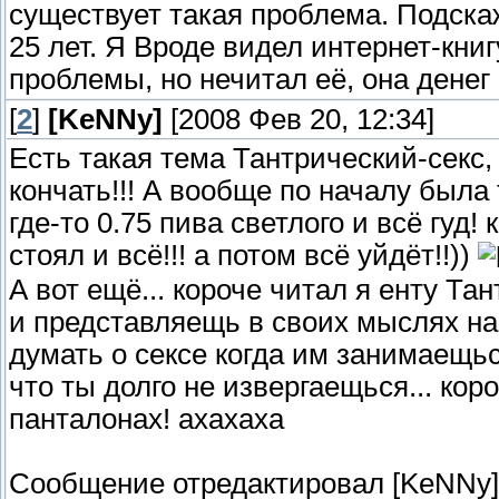
существует такая проблема. Подскаж
25 лет. Я Вроде видел интернет-книг
проблемы, но нечитал её, она денег 
[
2
]
[KeNNy]
[2008 Фев 20, 12:34]
Есть такая тема Тантрический-секс,
кончать!!! А вообще по началу была 
где-то 0.75 пива светлого и всё гуд!
стоял и всё!!! а потом всё уйдёт!!))
А вот ещё... короче читал я енту Тан
и представляещь в своих мыслях на
думать о сексе когда им занимаещься
что ты долго не извергаещься... ко
панталонах! ахахаха
Сообщение отредактировал
[KeNNy]