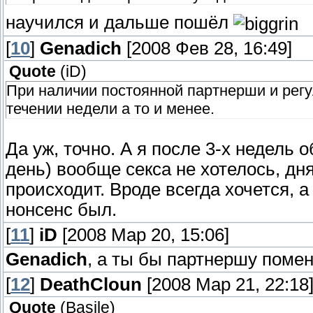
научился и дальше пошёл
[
10
]
Genadich
[2008 Фев 28, 16:49]
Quote
(
iD
)
При наличии постоянной партнерши и регу
течении недели а то и менее.
Да уж, точно. А я после 3-х недель 
день) вообще секса не хотелось, дня
происходит. Вроде всегда хочется, 
нонсенс был.
[
11
]
iD
[2008 Мар 20, 15:06]
Genadich
, а ты бы партнершу помен
[
12
]
DeathCloun
[2008 Мар 21, 22:18
Quote
(
Basile
)