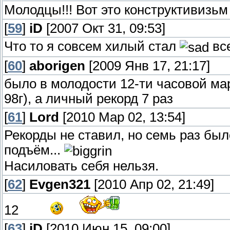
Молодцы!!! Вот это конструктивизьм у
[
59
]
iD
[2007 Окт 31, 09:53]
Что то я совсем хилый стал
все
[
60
]
aborigen
[2009 Янв 17, 21:17]
было в молодости 12-ти часовой ма
98г), а личный рекорд 7 раз
[
61
]
Lord
[2010 Мар 02, 13:54]
Рекорды не ставил, но семь раз был
подъём...
Насиловать себя нельзя.
[
62
]
Evgen321
[2010 Апр 02, 21:49]
12
[
63
]
iD
[2010 Июн 15, 09:00]