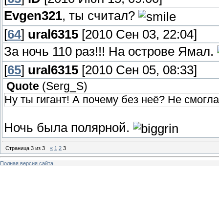
Evgen321
, ты считал?
[
64
]
ural6315
[2010 Сен 03, 22:04]
За ночь 110 раз!!! На острове Ямал.
[
65
]
ural6315
[2010 Сен 05, 08:33]
Quote
(
Serg_S
)
Ну ты гигант! А почему без неё? Не смогла
Ночь была полярной.
Страница
3
из
3
«
1
2
3
Полная версия сайта