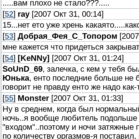
.....вам плохо не стало???.....
[
52
]
ray
[2007 Окт 31, 00:14]
15...нет ето уже хрень какаято.....ка
[
53
]
Добрая_Фея_С_Топором
[2007
мне кажется что придеться закрывать
[
54
]
[KeNNy]
[2007 Окт 31, 01:24]
SoUnD_69
, залечка, с кем у тебя 
Юнька
, енто последние больше не 
говорит не правду енто же надо как
[
55
]
Monster
[2007 Окт 31, 01:33]
Ну в среднем, когда был нормальны
ночь..я вообще любитель подольше 
"входом"..поэтому и ночи затяжные 
по количеству оргазмов-я поставил, 