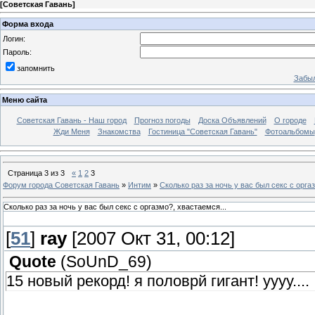
[
Советская Гавань
]
Форма входа
Логин:
Пароль:
запомнить
Забыл
Меню сайта
Советская Гавань - Наш город
Прогноз погоды
Доска Объявлений
О городе
Жди Меня
Знакомства
Гостиница "Советская Гавань"
Фотоальбомы
Страница
3
из
3
«
1
2
3
Форум города Советская Гавань
»
Интим
»
Сколько раз за ночь у вас был секс с орга
Сколько раз за ночь у вас был секс с оргазмо?, хвастаемся...
[
51
]
ray
[2007 Окт 31, 00:12]
Quote
(
SoUnD_69
)
15 новый рекорд! я половрй гигант! уууу....