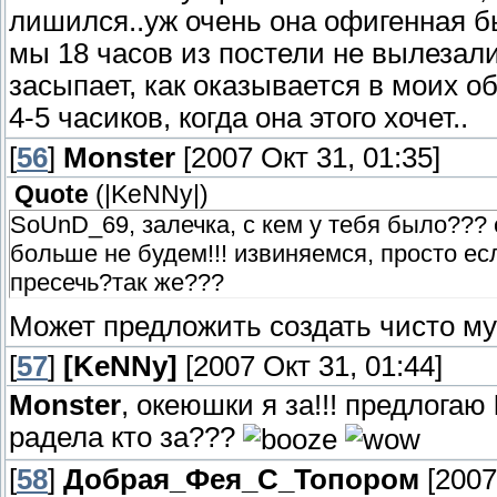
лишился..уж очень она офигенная бы
мы 18 часов из постели не вылезали
засыпает, как оказывается в моих о
4-5 часиков, когда она этого хочет..
[
56
]
Monster
[2007 Окт 31, 01:35]
Quote
(
|KeNNy|
)
SoUnD_69, залечка, с кем у тебя было???
больше не будем!!! извиняемся, просто ес
пресечь?так же???
Может предложить создать чисто му
[
57
]
[KeNNy]
[2007 Окт 31, 01:44]
Monster
, океюшки я за!!! предлогаю
радела кто за???
[
58
]
Добрая_Фея_С_Топором
[2007