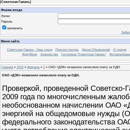
[
Советская Гавань
]
Форма входа
Логин:
Пароль:
запомнить
Забыл
Меню сайта
Советская Гавань - Наш город
Прогноз погоды
Доска Объявлений
О городе
Жди Меня
Знакомства
Гостиница "Советская Гавань"
Фотоальбомы
Главная
»
2010
»
Февраль
»
2
» ОАО «ДЭК» незаконно начислило плату за ОДН.
ОАО «ДЭК» незаконно начислило плату за ОДН.
Проверкой, проведенной Советско-Г
2009 года по многочисленным жалоб
необоснованном начислении ОАО «Д
энергией на общедомовые нужды (
федерального законодательства ОА