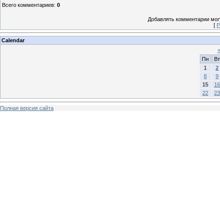
Всего комментариев
:
0
Добавлять комментарии могу
[
Р
Calendar
Пн
Вт
1
2
8
9
15
16
22
23
Полная версия сайта