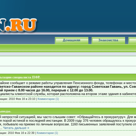
Домашняя
Знакомства
ьтацию специалиста ПФР.
айоне сообщает о режиме работы управления Пенсионного фонда, телефонах и место
тско-Гаванском районе находится по адресу: город Советская Гавань, ул. Совет
прием с 8.00 часов до 16.00, перерыв с 12.00 до 13.00.
циалисты клиентской службы, которая расположена на втором этаже здания в кабинет
икации:
2010 Фев 16 в 23:10
|
Комментарии (1)
выводы.
ой непростой ситуацией, мы часто слышим совет: «Обращайтесь в прокуратуру». Для м
я порой истиной в последней инстанции. В 2009 году 376 человек обращалось к прокур
, побывало на приеме по личным вопросам. 1160 письменных заявлений поступило от
...
Читать дальше »
кации:
2010 Фев 16 в 22:39
|
Комментарии (1)