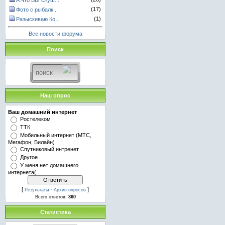
А что ВЫ слуш...
(17)
Фото с рыбалк...
(1)
Разыскиваю Ко...
Все новости форума
Поиск
Наш опрос
Ваш домашний интернет
Ростелеком
ТТК
Мобильный интернет (МТС,
Мегафон, Билайн)
Спутниковый интренет
Другое
У меня нет домашнего
интернета(
[
·
]
Результаты
Архив опросов
Всего ответов:
360
Статистика