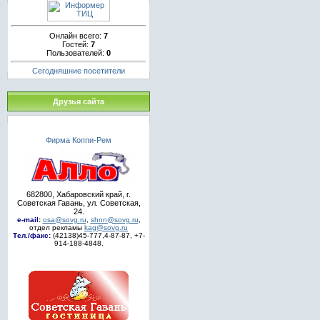
Онлайн всего:
7
Гостей:
7
Пользователей:
0
Сегодняшние посетители
Друзья сайта
Фирма Коппи-Рем
682800, Хабаровский край, г.
Советская Гавань, ул. Советская,
24.
e-mail
:
osa@sovg.ru
,
shnn@sovg.ru
,
отдел рекламы
kag@sovg.ru
Тел./факс:
(42138)45-777,4-87-87, +7-
914-188-4848.