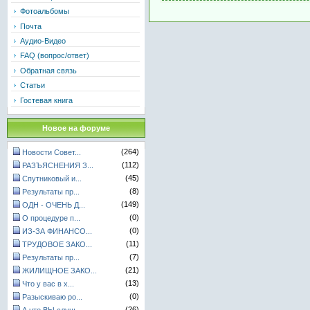
Фотоальбомы
Почта
Аудио-Видео
FAQ (вопрос/ответ)
Обратная связь
Статьи
Гостевая книга
Новое на форуме
(264)
Новости Совет...
(112)
РАЗЪЯСНЕНИЯ З...
(45)
Спутниковый и...
(8)
Результаты пр...
(149)
ОДН - ОЧЕНЬ Д...
(0)
О процедуре п...
(0)
ИЗ-ЗА ФИНАНСО...
(11)
ТРУДОВОЕ ЗАКО...
(7)
Результаты пр...
(21)
ЖИЛИЩНОЕ ЗАКО...
(13)
Что у вас в х...
(0)
Разыскиваю ро...
(26)