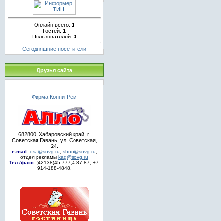
Онлайн всего:
1
Гостей:
1
Пользователей:
0
Сегодняшние посетители
Друзья сайта
Фирма Коппи-Рем
682800, Хабаровский край, г.
Советская Гавань, ул. Советская,
24.
e-mail
:
osa@sovg.ru
,
shnn@sovg.ru
,
отдел рекламы
kag@sovg.ru
Тел./факс:
(42138)45-777,4-87-87, +7-
914-188-4848.