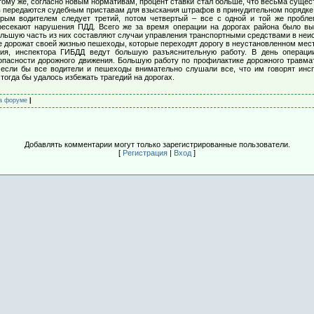
ому же, согласно новым нормативам, процент ставки стал больше, что весьма сущес
 передаются судебным приставам для взыскания штрафов в принудительном порядке
орым водителем следует третий, потом четвертый – все с одной и той же пробле
ресекают нарушения ПДД. Всего же за время операции на дорогах района было вы
большую часть из них составляют случаи управления транспортными средствами в неи
е дорожат своей жизнью пешеходы, которые переходят дорогу в неустановленном мест
ия, инспектора ГИБДД ведут большую разъяснительную работу. В день операции
опасности дорожного движения. Большую работу по профилактике дорожного травм
 если бы все водители и пешеходы внимательно слушали все, что им говорят инс
тогда бы удалось избежать трагедий на дорогах.
а форуме
|
Добавлять комментарии могут только зарегистрированные пользователи.
[
Регистрация
|
Вход
]