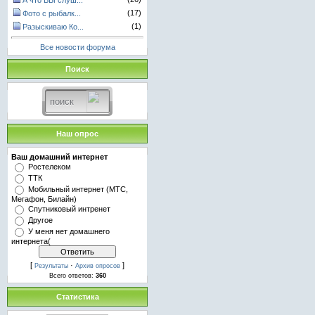
А что ВЫ слуш...
(17)
Фото с рыбалк...
(1)
Разыскиваю Ко...
Все новости форума
Поиск
Наш опрос
Ваш домашний интернет
Ростелеком
ТТК
Мобильный интернет (МТС,
Мегафон, Билайн)
Спутниковый интренет
Другое
У меня нет домашнего
интернета(
[
·
]
Результаты
Архив опросов
Всего ответов:
360
Статистика