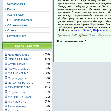
вытекающими отсюда последствиями. К т
дела на самых злостных неплательщиков
Фотоальбомы
Между тем, рейд продолжается. За вт
возложенными на них обязанностями п
Почта
движения. Причем анализ показал, что 
Аудио-Видео
не пользуются ремнями безопасности. Н
Чтобы предотвратить все эти нарушен
FAQ (вопрос/ответ)
учреждениях проводились беседы о без
капитан милиции Ирина Кириленко. Вот
Обратная связь
соблюдали правила дорожного движения, 
Н. Шанцева,
газета "Алло", 16 февраля.
Статьи
Просмотров
: 1958 |
Добавил
:
Холмс
|
Обсудить н
Гостевая книга
Всего комментариев
:
0
Новое на форуме
(264)
Новости Совет...
(112)
РАЗЪЯСНЕНИЯ З...
(45)
Спутниковый и...
(8)
Результаты пр...
(149)
ОДН - ОЧЕНЬ Д...
(0)
О процедуре п...
(0)
ИЗ-ЗА ФИНАНСО...
(11)
ТРУДОВОЕ ЗАКО...
(7)
Результаты пр...
(21)
ЖИЛИЩНОЕ ЗАКО...
(13)
Что у вас в х...
(0)
Разыскиваю ро...
(26)