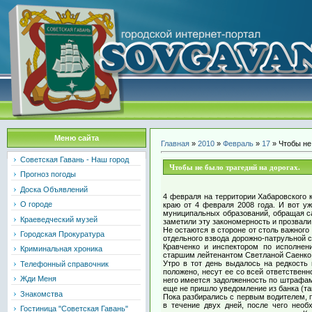
Меню сайта
Главная
»
2010
»
Февраль
»
17
» Чтобы не
Советская Гавань - Наш город
Чтобы не было трагедий на дорогах.
Прогноз погоды
Доска Объявлений
4 февраля на территории Хабаровского 
О городе
краю от 4 февраля 2008 года. И вот у
муниципальных образований, обращая са
Краеведческий музей
заметили эту закономерность и прозвали
Не остаются в стороне от столь важного
Городская Прокуратура
отдельного взвода дорожно-патрульной
Кравченко и инспектором по исполнен
Криминальная хроника
старшим лейтенантом Светланой Саенко 
Утро в тот день выдалось на редкость
Телефонный справочник
положено, несут ее со всей ответствен
Жди Меня
него имеется задолженность по штрафам 
еще не пришло уведомление из банка (так
Знакомства
Пока разбирались с первым водителем, п
в течение двух дней, после чего нео
Гостиница "Советская Гавань"