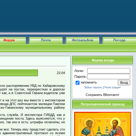
Форум
Почта
Фотоальбом
Погода
Форма входа
Логин:
22:04
Пароль:
запомнить
ласно распоряжению УВД по Хабаровскому
Забыл пароль
|
Регистрация
рят на постах, перекрестках и дорогах
как, а в Советской Гавани водители уже
Сохранить ВКонтакте
т и на этот раз мы вместе с инспектором
взвода ДПС лейтенантом милиции Павлом
Петропавловский приход
ско-Гаванскому муниципальному району
сть служба. И инспектора ГИБДД, как и
мещение поста. Здесь выясняется, что у
но, так оно и есть: штрафы оплачены, но
е мог. Теперь ему предстоит сделать это
н административный протокол со всеми