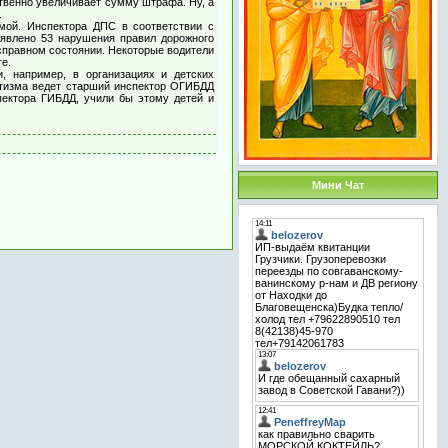
твенно увеличивает сумму штрафа. Ну, а
.
мой. Инспектора ДПС в соответствии с
явлено 53 нарушения правил дорожного
справном состоянии. Некоторые водители
е.
, например, в организациях и детских
атизма ведет старший инспектор ОГИБДД
пектора ГИБДД, учили бы этому детей и
Мини Чат