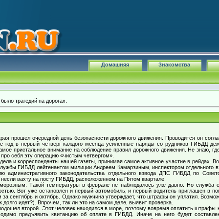
Домашняя
Знакомства
 было трагедий на дорогах.
края прошел очередной день безопасности дорожного движения. Проводится он сог
же год в первый четверг каждого месяца усиленные наряды сотрудников ГИБДД дежу
мое пристальное внимание на соблюдение правил дорожного движения. Не знаю, где 
 про себя эту операцию «чистым четвергом».
 дела и корреспонденты нашей газеты, принимая самое активное участие в рейдах. Во
 службы ГИБДД лейтенантом милиции Андреем Камарзиным, инспектором отдельного 
ию административного законодательства отдельного взвода ДПС ГИБДД по Совет
несли вахту на посту ГИБДД, расположенном на Пятом квартале.
 морозным. Такой температуры в феврале не наблюдалось уже давно. Но служба е
ностью. Вот уже остановлен и первый автомобиль, и первый водитель приглашен в по
за сентябрь и октябрь. Однако мужчина утверждает, что штрафы он уплатил. Возмож
 долго идет?). Впрочем, так ли это на самом деле, выявит проверка.
одошел второй. Этот человек находился в море, поэтому вовремя оплатить штрафы н
бходимо предъявить квитанцию об оплате в ГИБДД. Иначе на него будет составле