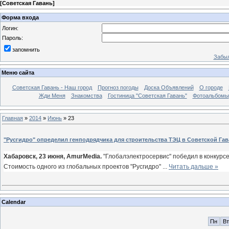
[
Советская Гавань
]
Форма входа
Логин:
Пароль:
запомнить
Забыл
Меню сайта
Советская Гавань - Наш город
Прогноз погоды
Доска Объявлений
О городе
Жди Меня
Знакомства
Гостиница "Советская Гавань"
Фотоальбомы
Главная
»
2014
»
Июнь
»
23
"Русгидро" определил генподрядчика для строительства ТЭЦ в Советской Га
Хабаровск, 23 июня, AmurMedia.
"Глобалэлектросервис" победил в конкурсе
Стоимость одного из глобальных проектов "Русгидро"
...
Читать дальше »
Calendar
Пн
Вт