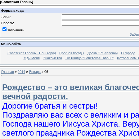
[
Советская Гавань
]
Форма входа
Логин:
Пароль:
запомнить
Забыл
Меню сайта
Советская Гавань - Наш город
Прогноз погоды
Доска Объявлений
О городе
Жди Меня
Знакомства
Гостиница "Советская Гавань"
Фотоальбомы
Главная
»
2014
»
Январь
»
06
Рождество – это великая благоче
вечной радости.
Дорогие братья и сестры!
Поздравляю вас всех с великим и 
Господа нашего Иисуса Христа. Вер
светлого праздника Рождества Христ