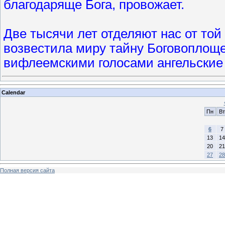
благодаряще Бога, провожает.
Две тысячи лет отделяют нас от той
возвестила миру тайну Боговоплоще
вифлеемскими голосами ангельские
Calendar
Пн
Вт
6
7
13
14
20
21
27
28
Полная версия сайта