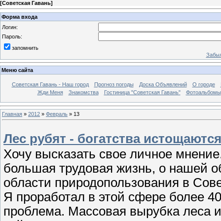
[
Советская Гавань
]
Форма входа
Логин:
Пароль:
запомнить
Забыл
Меню сайта
Советская Гавань - Наш город
Прогноз погоды
Доска Объявлений
О городе
Жди Меня
Знакомства
Гостиница "Советская Гавань"
Фотоальбомы
Главная
»
2012
»
Февраль
»
13
Лес рубят - богатства истощаются
Хочу высказать свое личное мнение.
большая трудовая жизнь, о нашей о
области природопользования в Сове
Я проработал в этой сфере более 40 
проблема. Массовая вырубка леса 