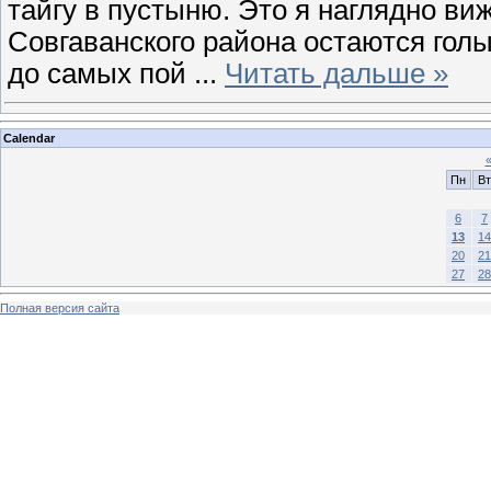
тайгу в пустыню. Это я наглядно виж
Совгаванского района остаются голы
до самых пой
...
Читать дальше »
Calendar
Пн
Вт
6
7
13
14
20
21
27
28
Полная версия сайта