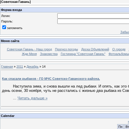
[
Советская Гавань
]
Форма входа
Логин:
Пароль:
запомнить
Забыл
Меню сайта
Советская Гавань - Наш город
Прогноз погоды
Доска Объявлений
О городе
Жди Меня
Знакомства
Гостиница "Советская Гавань"
Фотоальбомы
Главная
»
2011
»
Декабрь
»
14
Как спасали рыбаков - ГО МЧС Советско-Гаванского района.
Наступила зима, и снова вышли на лед рыбаки. И опять, как это
день осени, 30 ноября, чуть не расстались с жизнью два рыбака из Со
...
Читать дальше »
Calendar
Пн
Вт