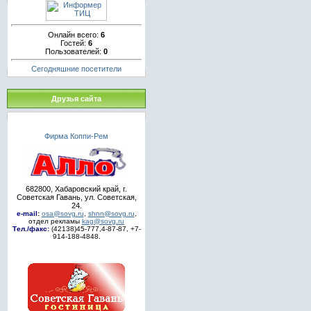
Онлайн всего:
6
Гостей:
6
Пользователей:
0
Сегодняшние посетители
Друзья сайта
Фирма Коппи-Рем
682800, Хабаровский край, г.
Советская Гавань, ул. Советская,
24.
e-mail
:
osa@sovg.ru
,
shnn@sovg.ru
,
отдел рекламы
kag@sovg.ru
Тел./факс:
(42138)45-777,4-87-87, +7-
914-188-4848.