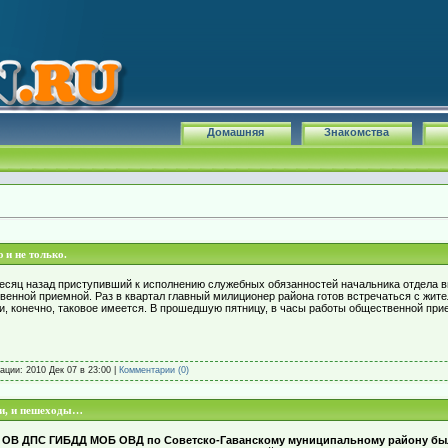
Домашняя
Знакомства
и не только.
месяц назад приступивший к исполнению служебных обязанностей начальника отдела в
венной приемной. Раз в квартал главный милиционер района готов встречаться с жи
и, конечно, таковое имеется. В прошедшую пятницу, в часы работы общественной прие
кации:
2010 Дек 07 в 23:00
|
Комментарии (0)
ли, и пешеходы…
ми ОВ ДПС ГИБДД МОБ ОВД по Советско-Гаванскому муниципальному району бы