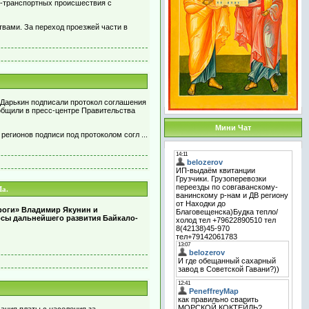
-транспортных происшествия с
вами. За переход проезжей части в
й Дарькин подписали протокол соглашения
общили в пресс-центре Правительства
Мини Чат
 регионов подписи под протоколом согл
...
Ма.
роги» Владимир Якунин и
сы дальнейшего развития Байкало-
ания платы с населения за