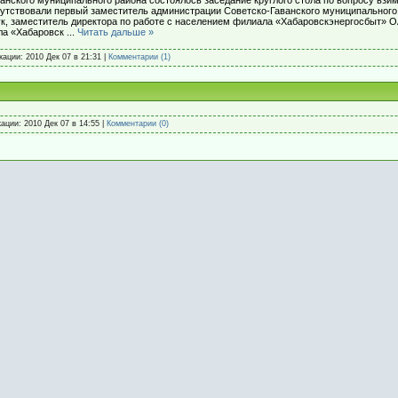
тствовали первый заместитель администрации Советско-Гаванского муниципального 
ук, заместитель директора по работе с населением филиала «Хабаровскэнергосбыт» 
ла «Хабаровск
...
Читать дальше »
икации:
2010 Дек 07 в 21:31
|
Комментарии (1)
кации:
2010 Дек 07 в 14:55
|
Комментарии (0)