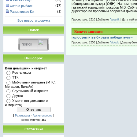
А что ВЫ слуш...
общедомовые нужды (ОДН). На нем прису
(17)
Фото с рыбалк...
гаванский городской прокурор М.В. Собч
директора по правовым вопросам филиа
(1)
Разыскиваю Ко...
Просмотров: 1510 | Добавил:
Vestnik
| Дата публ
Все новости форума
Поиск
Конкурс завершен
голосуем и выбираем победителя>>
Просмотров: 1556 | Добавил:
Vidock
| Дата публи
Наш опрос
Ваш домашний интернет
Ростелеком
ТТК
Мобильный интернет (МТС,
Мегафон, Билайн)
Спутниковый интренет
Другое
У меня нет домашнего
интернета(
[
·
]
Результаты
Архив опросов
Всего ответов:
360
Статистика