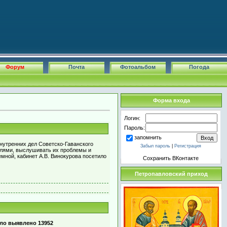
Форум
Почта
Фотоальбом
Погода
Форма входа
Логин:
Пароль:
запомнить
нутренних дел Советско-Гаванского
Забыл пароль
|
Регистрация
телями, выслушивать их проблемы и
мной, кабинет А.В. Винокурова посетило
Сохранить ВКонтакте
Петропавловский приход
ло выявлено 13952