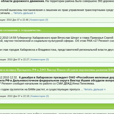
 области дорожного движения.
На территории района было совершено 393 дорожно
телей вынесены постановления о лишении их прав управления транспортными средст
 сигнала
...
Читать дальше »
кации:
2010 Дек 07 в 22:48
|
Комментарии (0)
и соглашение о сотрудничестве.
12.2010 14:59 Губернатор Хабаровского края Вячеслав Шпорт и глава Приморья Серге
ой, научно-технической и социально-культурной сферах. Об этом РИА «27 Регион» со
 глав городов Хабаровска и Владивостока, представителей региональной власти двух
икации:
2010 Дек 07 в 22:27
|
Комментарии (0)
 и полпред Президента РФ в ДФО Виктор Ишаев обсудили перспективы развития БА
12.2010 12:32.
6 декабря в Хабаровске президент ОАО «Российские железные до
нта РФ в Дальневосточном федеральном округе Виктор Ишаев обсудили вопро
 Регион» сообщил начальник по работе со СМИ ДВЖД Инна Пепеляева.
 годом грузопоток на БАМе растет, и существующих пропуск
...
Читать дальше »
икации:
2010 Дек 07 в 22:18
|
Комментарии (0)
анского муниципального района состоялось заседание круглого стола по вопросу взим