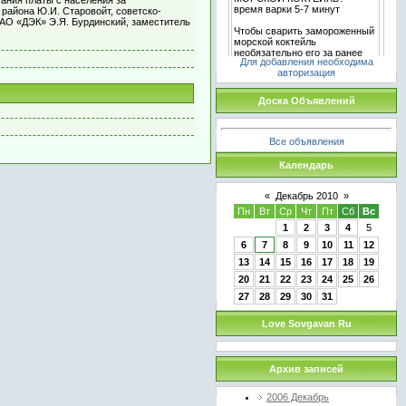
района Ю.И. Старовойт, советско-
ОАО «ДЭК» Э.Я. Бурдинский, заместитель
Для добавления необходима
авторизация
Доска Объявлений
Все объявления
Календарь
«
Декабрь 2010
»
Пн
Вт
Ср
Чт
Пт
Сб
Вс
1
2
3
4
5
6
7
8
9
10
11
12
13
14
15
16
17
18
19
20
21
22
23
24
25
26
27
28
29
30
31
Love Sovgavan Ru
Архив записей
2006 Декабрь