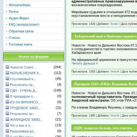
административных правонарушения в
механическими повреждениями.
Фотоальбомы
Почта
Мировыми судьями в отношении 472 води
неустановленном месте и неподчинение
Аудио-Видео
Просмотров: 1420 | Добавил:
Холмс
| Дата публи
FAQ (вопрос/ответ)
Обратная связь
Хабаровский край и Приморье подписал
Статьи
Гостевая книга
Новости - Новости Дальнего Востока 07.
о сотрудничестве в торгово-экономическ
Хабаровского края.
Новое на форуме
На официальной церемонии в присутствии
Читать дальше »
(264)
Новости Совет...
Просмотров: 1303 | Добавил:
Vestnik
| Дата публ
(112)
РАЗЪЯСНЕНИЯ З...
(45)
Спутниковый и...
Президент ОАО «РЖД» Владимир Якунин
(8)
Результаты пр...
(149)
ОДН - ОЧЕНЬ Д...
Новости - Новости Дальнего Востока. 07.
(0)
О процедуре п...
полномочный представитель Президе
Амурской магистрали.
Об этом РИА «27
(0)
ИЗ-ЗА ФИНАНСО...
По словам Владимира Якунина, с каждым
(11)
ТРУДОВОЕ ЗАКО...
(7)
Результаты пр...
Просмотров: 1480 | Добавил:
Vestnik
| Дата публ
(21)
ЖИЛИЩНОЕ ЗАКО...
(13)
Что у вас в х...
ОДН: вопросов больше, чем ответов.
(0)
Разыскиваю ро...
(26)
26 ноября в администрации Советско-Гав