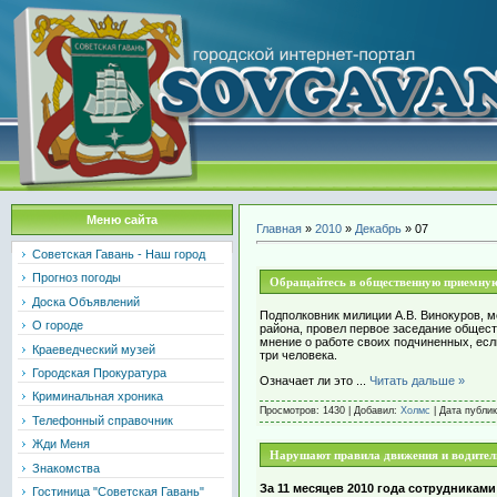
Меню сайта
Главная
»
2010
»
Декабрь
»
07
Советская Гавань - Наш город
Прогноз погоды
Обращайтесь в общественную приемную 
Доска Объявлений
Подполковник милиции А.В. Винокуров, 
О городе
района, провел первое заседание общест
мнение о работе своих подчиненных, есл
Краеведческий музей
три человека.
Городская Прокуратура
Означает ли это
...
Читать дальше »
Криминальная хроника
Просмотров: 1430 | Добавил:
Холмс
| Дата публи
Телефонный справочник
Жди Меня
Нарушают правила движения и водите
Знакомства
За 11 месяцев 2010 года сотрудника
Гостиница "Советская Гавань"