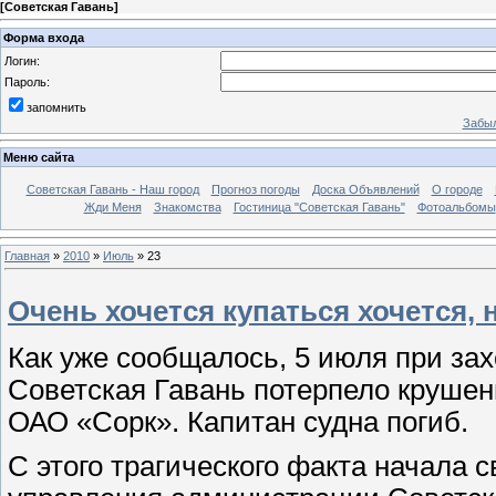
[
Советская Гавань
]
Форма входа
Логин:
Пароль:
запомнить
Забыл
Меню сайта
Советская Гавань - Наш город
Прогноз погоды
Доска Объявлений
О городе
Жди Меня
Знакомства
Гостиница "Советская Гавань"
Фотоальбомы
Главная
»
2010
»
Июль
»
23
Очень хочется купаться хочется,
Как уже сообщалось, 5 июля при зах
Советская Гавань потерпело круше
ОАО «Сорк». Капитан судна погиб.
С этого трагического факта начала 