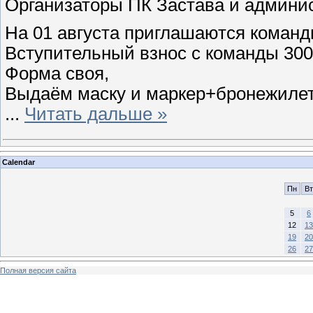
Организаторы ПК Застава и админис
На 01 августа приглашаются коман
Вступительный взнос с команды 300
Форма своя,
Выдаём маску и маркер+бронежилет
...
Читать дальше »
Calendar
Пн
Вт
5
6
12
13
19
20
26
27
Полная версия сайта