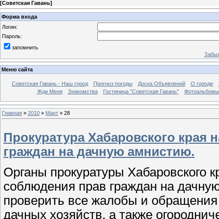
[
Советская Гавань
]
Форма входа
Логин:
Пароль:
запомнить
Забыл
Меню сайта
Советская Гавань - Наш город
Прогноз погоды
Доска Объявлений
О городе
Жди Меня
Знакомства
Гостиница "Советская Гавань"
Фотоальбомы
Главная
»
2010
»
Март
»
28
Прокуратура Хабаровского края 
граждан на дачную амнистию.
Органы прокуратуры Хабаровского 
соблюдения прав граждан на дачну
проверить все жалобы и обращения
дачных хозяйств, а также огороднич