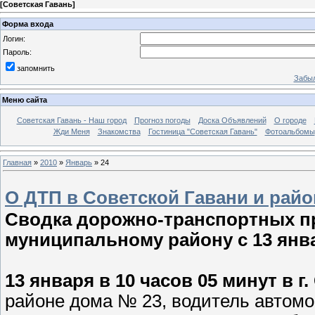
[
Советская Гавань
]
Форма входа
Логин:
Пароль:
запомнить
Забыл
Меню сайта
Советская Гавань - Наш город
Прогноз погоды
Доска Объявлений
О городе
Жди Меня
Знакомства
Гостиница "Советская Гавань"
Фотоальбомы
Главная
»
2010
»
Январь
»
24
О ДТП в Советской Гавани и райо
Сводка дорожно-транспортных п
муниципальному району с 13 янва
13 января в 10 часов 05 минут в г
районе дома № 23, водитель автом