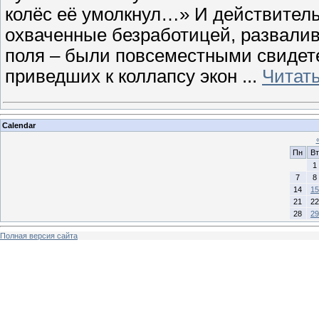
колёс её умолкнул…» И действитель
охваченные безработицей, развали
поля – были повсеместными свидет
приведших к коллапсу экон
...
Читат
Calendar
Пн
Вт
1
7
8
14
15
21
22
28
29
Полная версия сайта