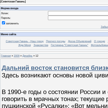
[
Советская Гавань
]
Форма входа
Логин:
Пароль:
запомнить
Забыл
Меню сайта
Советская Гавань - Наш город
Прогноз погоды
Доска Объявлений
О городе
Жди Меня
Знакомства
Гостиница "Советская Гавань"
Фотоальбомы
Главная
»
2009
»
Декабрь
»
12
Дальний восток становится близ
Здесь возникают основы новой цив
В 1990-е годы о состоянии России и
говорить в мрачных тонах; текущие
пушкинской «Русалки»: «Вот мельниц