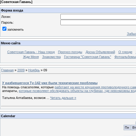
[
Советская Гавань
]
Форма входа
Логин:
Пароль:
запомнить
Забыл
Меню сайта
Советская Гавань - Наш город
Прогноз погоды
Доска Объявлений
О городе
Жди Меня
Знакомства
Гостиница "Советская Гавань"
Фотоальбомы
Главная
»
2009
»
Ноябрь
»
09
У разбившегося Ту-142 уже были технические проблемы
На помощь спасателям, которые
работают на месте крушения противолодочного сам
аппараты,
которые позволяют обследовать объекты на глубинах, где невозможны во
Татьяна Алтабаева, возмож
...
Читать дальше »
Calendar
Пн
Вт