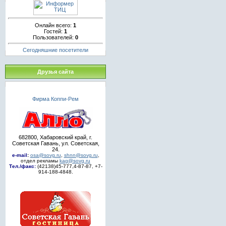
Онлайн всего:
1
Гостей:
1
Пользователей:
0
Сегодняшние посетители
Друзья сайта
Фирма Коппи-Рем
682800, Хабаровский край, г.
Советская Гавань, ул. Советская,
24.
e-mail
:
osa@sovg.ru
,
shnn@sovg.ru
,
отдел рекламы
kag@sovg.ru
Тел./факс:
(42138)45-777,4-87-87, +7-
914-188-4848.