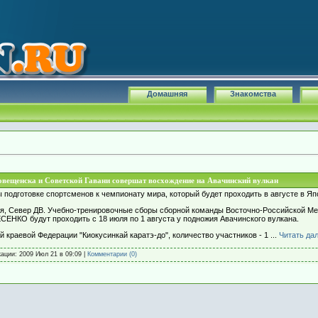
Домашняя
Знакомства
говещенска и Советской Гавани совершат восхождение на Авачинский вулкан
подготовке спортсменов к чемпионату мира, который будет проходить в августе в Яп
евер ДВ. Учебно-тренировочные сборы сборной команды Восточно-Российской Меж
СЕНКО будут проходить с 18 июля по 1 августа у подножия Авачинского вулкана.
 краевой Федерации "Киокусинкай каратэ-до", количество участников - 1
...
Читать да
кации:
2009 Июл 21 в 09:09
|
Комментарии (0)