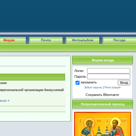
Форум
Почта
Фотоальбом
Погода
Форма входа
Логин:
Пароль:
запомнить
онии
Забыл пароль
|
Регистрация
региональной организации Киокусинкай
Сохранить ВКонтакте
льше »
Петропавловский приход