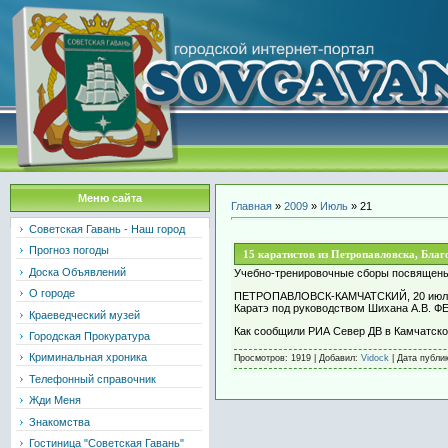
Меню сайта
Главная
»
2009
»
Июль
»
21
Советская Гавань - Наш город
Прогноз погоды
15 каратистов из Петропавловска, Бла
Доска Объявлений
Учебно-тренировочные сборы посвящены 
О городе
ПЕТРОПАВЛОВСК-КАМЧАТСКИЙ, 20 июля, С
Каратэ под руководством Шихана А.В. ФЕ
Краеведческий музей
Как сообщили РИА Север ДВ в Камчатской
Городская Прокуратура
Криминальная хроника
Просмотров: 1919 | Добавил:
Vidock
| Дата публи
Телефонный справочник
Жди Меня
Знакомства
Гостиница "Советская Гавань"