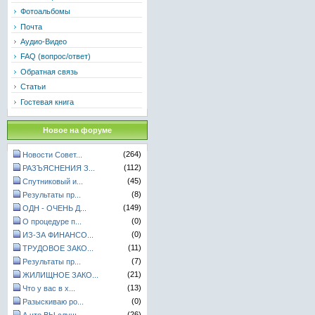
Фотоальбомы
Почта
Аудио-Видео
FAQ (вопрос/ответ)
Обратная связь
Статьи
Гостевая книга
Новое на форуме
(264)
Новости Совет...
(112)
РАЗЪЯСНЕНИЯ З...
(45)
Спутниковый и...
(8)
Результаты пр...
(149)
ОДН - ОЧЕНЬ Д...
(0)
О процедуре п...
(0)
ИЗ-ЗА ФИНАНСО...
(11)
ТРУДОВОЕ ЗАКО...
(7)
Результаты пр...
(21)
ЖИЛИЩНОЕ ЗАКО...
(13)
Что у вас в х...
(0)
Разыскиваю ро...
(26)