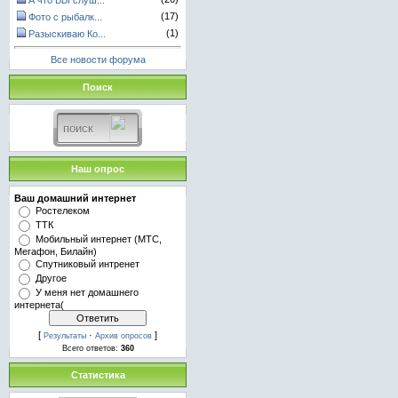
А что ВЫ слуш...
(17)
Фото с рыбалк...
(1)
Разыскиваю Ко...
Все новости форума
Поиск
Наш опрос
Ваш домашний интернет
Ростелеком
ТТК
Мобильный интернет (МТС,
Мегафон, Билайн)
Спутниковый интренет
Другое
У меня нет домашнего
интернета(
[
·
]
Результаты
Архив опросов
Всего ответов:
360
Статистика