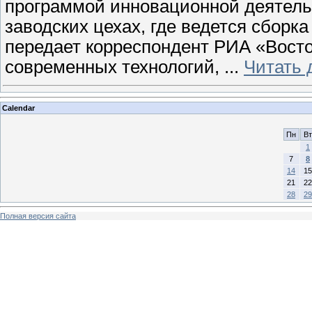
программой инновационной деятель
заводских цехах, где ведется сборк
передает корреспондент РИА «Восто
современных технологий,
...
Читать 
Calendar
Пн
Вт
1
7
8
14
15
21
22
28
29
Полная версия сайта