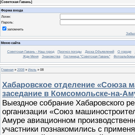
[
Советская Гавань
]
Форма входа
Логин:
Пароль:
запомнить
Забыл
Меню сайта
Советская Гавань - Наш город
Прогноз погоды
Доска Объявлений
О городе
Жди Меня
Знакомства
Гостиница "Советская Гавань"
Фотоальбомы
Главная
»
2008
»
Июль
»
08
Хабаровское отделение «Союза 
заседание в Комсомольске-на-Ам
Выездное собрание Хабаровского р
организации «Союз машиностроител
Амуре авиационном производственн
участники познакомились с примен