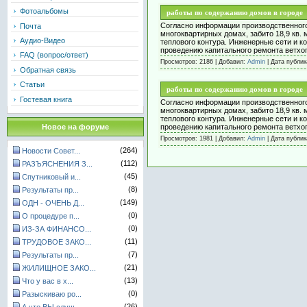
Фотоальбомы
работы по содержанию домов в городе
Согласно информации производственного 
Почта
многоквартирных домах, забито 18,9 кв. 
Аудио-Видео
теплового контура. Инженерные сети и 
проведению капитального ремонта ветхо
FAQ (вопрос/ответ)
Просмотров: 2186 | Добавил:
Admin
| Дата публи
Обратная связь
Статьи
работы по содержанию домов в городе
Гостевая книга
Согласно информации производственного 
многоквартирных домах, забито 18,9 кв. 
теплового контура. Инженерные сети и 
Новое на форуме
проведению капитального ремонта ветхо
Просмотров: 1981 | Добавил:
Admin
| Дата публи
(264)
Новости Совет...
(112)
РАЗЪЯСНЕНИЯ З...
(45)
Спутниковый и...
(8)
Результаты пр...
(149)
ОДН - ОЧЕНЬ Д...
(0)
О процедуре п...
(0)
ИЗ-ЗА ФИНАНСО...
(11)
ТРУДОВОЕ ЗАКО...
(7)
Результаты пр...
(21)
ЖИЛИЩНОЕ ЗАКО...
(13)
Что у вас в х...
(0)
Разыскиваю ро...
(26)