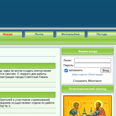
Форум
Почта
Фотоальбом
Погода
Форма входа
Логин:
Пароль:
запомнить
а, едва ли могли создать впечатление
тся светлее. С первого дня работы
Забыл пароль
|
Регистрация
нистрации города Советская Гавань
Сохранить ВКонтакте
Петропавловский приход
 Зрителей и участников соревнований
нованиям осуществляют отдела по работе
СОШ № 3.