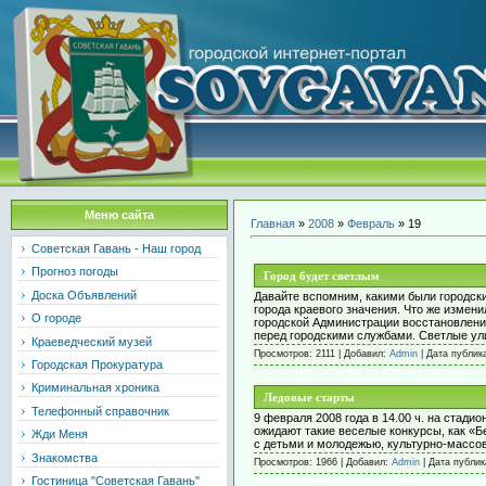
Меню сайта
Главная
»
2008
»
Февраль
»
19
Советская Гавань - Наш город
Прогноз погоды
Город будет светлым
Доска Объявлений
Давайте вспомним, какими были городски
города краевого значения. Что же измен
О городе
городской Администрации восстановлени
перед городскими службами. Светлые у
Краеведческий музей
Просмотров: 2111 | Добавил:
Admin
| Дата публик
Городская Прокуратура
Криминальная хроника
Ледовые старты
Телефонный справочник
9 февраля 2008 года в 14.00 ч. на стад
ожидают такие веселые конкурсы, как «Б
Жди Меня
с детьми и молодежью, культурно-массо
Знакомства
Просмотров: 1966 | Добавил:
Admin
| Дата публи
Гостиница "Советская Гавань"