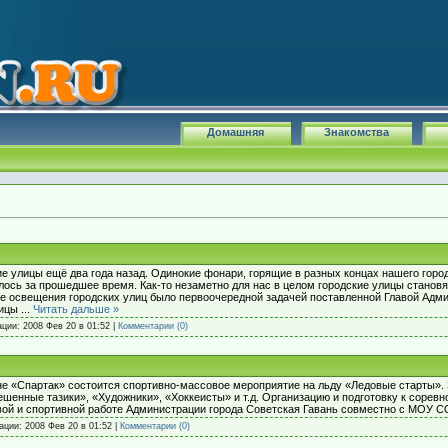
Домашняя
Знакомства
е улицы ещё два года назад. Одинокие фонари, горящие в разных концах нашего город
илось за прошедшее время. Как-то незаметно для нас в целом городские улицы становя
е освещения городских улиц было первоочередной задачей поставленной Главой Адми
лицы
...
Читать дальше »
ации:
2008 Фев 20 в 01:52
|
Комментарии (0)
ионе «Спартак» состоится спортивно-массовое мероприятие на льду «Ледовые старты».
ешенные тазики», «Художники», «Хоккеисты» и т.д. Организацию и подготовку к сорев
вой и спортивной работе Администрации города Советская Гавань совместно с МОУ 
кации:
2008 Фев 20 в 01:52
|
Комментарии (0)