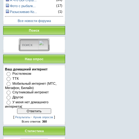
А что ВЫ слуш...
(17)
Фото с рыбалк...
(1)
Разыскиваю Ко...
Все новости форума
Поиск
Наш опрос
Ваш домашний интернет
Ростелеком
ТТК
Мобильный интернет (МТС,
Мегафон, Билайн)
Спутниковый интренет
Другое
У меня нет домашнего
интернета(
[
·
]
Результаты
Архив опросов
Всего ответов:
360
Статистика