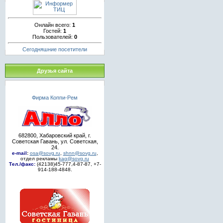
Онлайн всего:
1
Гостей:
1
Пользователей:
0
Сегодняшние посетители
Друзья сайта
Фирма Коппи-Рем
682800, Хабаровский край, г.
Советская Гавань, ул. Советская,
24.
e-mail
:
osa@sovg.ru
,
shnn@sovg.ru
,
отдел рекламы
kag@sovg.ru
Тел./факс:
(42138)45-777,4-87-87, +7-
914-188-4848.