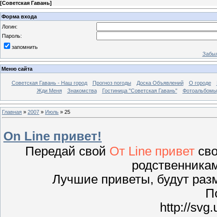
[
Советская Гавань
]
Форма входа
Логин:
Пароль:
запомнить
Забыл
Меню сайта
Советская Гавань - Наш город
Прогноз погоды
Доска Объявлений
О городе
Жди Меня
Знакомства
Гостиница "Советская Гавань"
Фотоальбомы
Главная
»
2007
»
Июль
»
25
On Line привет!
Передай свой
От Line привет
сво
родственникам
Лучшие приветы, будут раз
П
http://svg