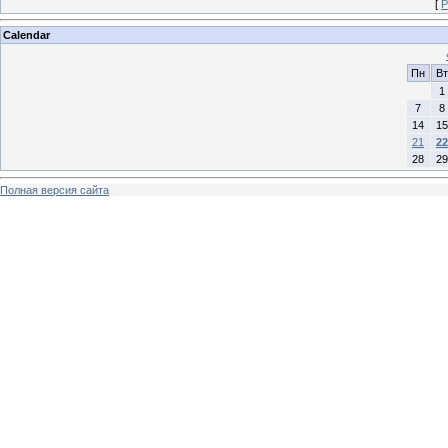
[
Р
Calendar
Пн
Вт
1
7
8
14
15
21
22
28
29
Полная версия сайта