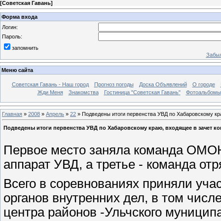
[
Советская Гавань
]
Форма входа
Логин:
Пароль:
запомнить
Забыл
Меню сайта
Советская Гавань - Наш город
Прогноз погоды
Доска Объявлений
О городе
Жди Меня
Знакомства
Гостиница "Советская Гавань"
Фотоальбомы
Главная
»
2008
»
Апрель
»
22
» Подведены итоги первенства УВД по Хабаровскому кра
Подведены итоги первенства УВД по Хабаровскому краю, входящее в зачет ко
Первое место заняла команда ОМОН
аппарат УВД, а третье - команда от
Всего в соревнованиях приняли уча
органов внутренних дел, в том числ
центра районов -Ульчского муницип