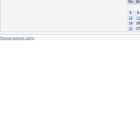
Пн
Вт
5
6
12
13
19
20
26
27
Полная версия сайта