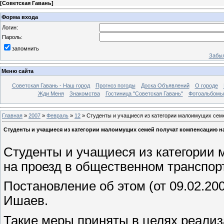
[
Советская Гавань
]
Форма входа
Логин:
Пароль:
запомнить
Забыл
Меню сайта
Советская Гавань - Наш город
Прогноз погоды
Доска Объявлений
О городе
Жди Меня
Знакомства
Гостиница "Советская Гавань"
Фотоальбомы
Главная
»
2007
»
Февраль
»
12
» Студенты и учащиеся из категории малоимущих сем
Студенты и учащиеся из категории малоимущих семей получат компенсацию н
Студенты и учащиеся из категории
на проезд в общественном транспор
Постановление об этом (от 09.02.20
Ишаев.
Такие меры приняты в целях реали