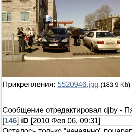
Прикрепления:
5520946.jpg
(183.9 Kb)
Сообщение отредактировал
djby
-
Пя
[
146
]
iD
[2010 Фев 06, 09:31]
Осталось только "нечаянно" поцар