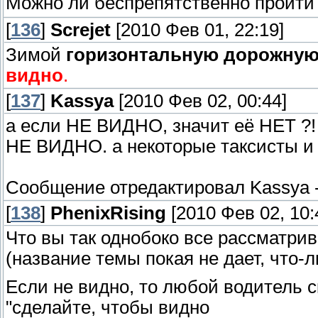
Можно ли беспрепятственно пройти
[
136
]
Screjet
[2010 Фев 01, 22:19]
Зимой
горизонтальную дорожную
видно
.
[
137
]
Kassya
[2010 Фев 02, 00:44]
а если НЕ ВИДНО, значит её НЕТ ?!
НЕ ВИДНО. а некоторые таксисты и
Сообщение отредактировал
Kassya
[
138
]
PhenixRising
[2010 Фев 02, 10:
Что вы так однобоко все рассматри
(название темы покая не дает, что-л
Если не видно, то любой водитель с
"сделайте, чтобы видно