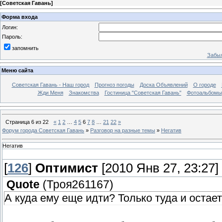
[
Советская Гавань
]
Форма входа
Логин:
Пароль:
запомнить
Забыл
Меню сайта
Советская Гавань - Наш город
Прогноз погоды
Доска Объявлений
О городе
Жди Меня
Знакомства
Гостиница "Советская Гавань"
Фотоальбомы
Страница
6
из
22
«
1
2
…
4
5
6
7
8
…
21
22
»
Форум города Советская Гавань
»
Разговор на разные темы
»
Негатив
Негатив
[
126
]
Оптимист
[2010 Янв 27, 23:27]
Quote
(
Троя261167
)
А куда ему еще идти? Только туда и остает