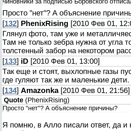
чиновники за подписью Боровского отписал
Просто "нет"? А объяснение причин
[
132
]
PhenixRising
[2010 Фев 01, 12:
Глянул фото, там уже и металличяе
Там не только зебра нужна от угла т
толстенный забор на некотором рас
[
133
]
iD
[2010 Фев 01, 13:00]
Так еще и стоят, выхлопные газы пу
где гуляют так же и маленькие дети.
[
134
]
Amazonka
[2010 Фев 01, 21:56]
Quote
(
PhenixRising
)
Просто "нет"? А объяснение причины?
Я помню, в Алло писали ответ, да и