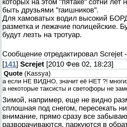
которых на этом "пятаке" сотни лет 
быть друзьями "гаишников".
Для хамоватых водил высокий БОРД
разметка и лежачие полицейские. Б
будут лезть на тротуар.
Сообщение отредактировал
Screjet
[
141
]
Screjet
[2010 Фев 02, 18:23]
Quote
(
Kassya
)
а если НЕ ВИДНО, значит её НЕТ ?! мног
а некоторые таксисты и светофоры не за
Зимой, например, еще не видно раз
сплошная под снегом, пересекать низ
внимание, прямо сразу все забывают 
разворачиваются, паркуются в обр