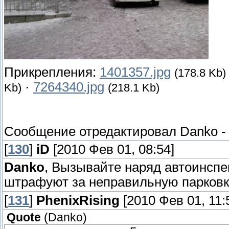
Прикрепления:
1401357.jpg
(178.8 Kb)
·
7264340.jpg
Kb)
(218.1 Kb)
Сообщение отредактировал
Danko
[
130
]
iD
[2010 Фев 01, 08:54]
Danko
, Вызывайте наряд автоинспе
штрафуют за неправильную парковк
[
131
]
PhenixRising
[2010 Фев 01, 11:
Quote
(
Danko
)