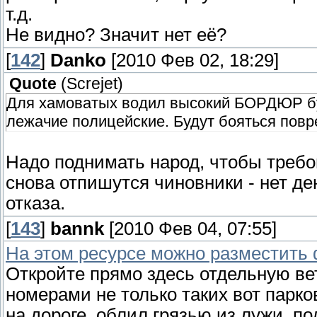
т.д.
Не видно? Значит нет её?
[
142
]
Danko
[2010 Фев 02, 18:29]
Quote
(
Screjet
)
Для хамоватых водил высокий БОРДЮР буд
лежачие полицейские. Будут бояться повре
Надо поднимать народ, чтобы требо
снова отпишутся чиновники - нет д
отказа.
[
143
]
bannk
[2010 Фев 04, 07:55]
На этом ресурсе можно разместить 
Откройте прямо здесь отдельную ве
номерами не только таких вот парко
на дороге, облил грязью из лужи, п