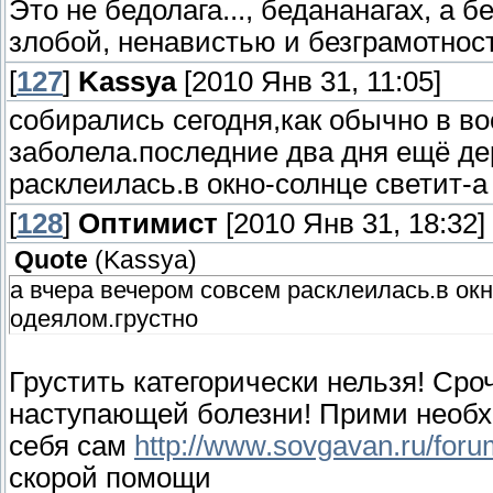
Это не бедолага..., бедананагах, а б
злобой, ненавистью и безграмотнос
[
127
]
Kassya
[2010 Янв 31, 11:05]
собирались сегодня,как обычно в в
заболела.последние два дня ещё де
расклеилась.в окно-солнце светит-а
[
128
]
Оптимист
[2010 Янв 31, 18:32]
Quote
(
Kassya
)
а вчера вечером совсем расклеилась.в окн
одеялом.грустно
Грустить категорически нельзя! Ср
наступающей болезни! Прими необхо
себя сам
http://www.sovgavan.ru/for
скорой помощи