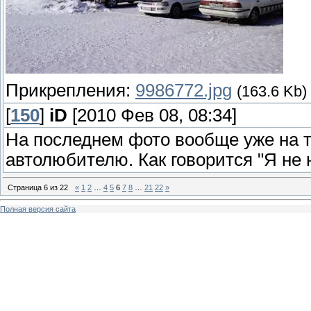
Прикрепления:
9986772.jpg
(163.6 Kb)
[
150
]
iD
[2010 Фев 08, 08:34]
На последнем фото вообще уже на т
автолюбителю. Как говорится "Я не 
Страница
6
из
22
«
1
2
…
4
5
6
7
8
…
21
22
»
Полная версия сайта