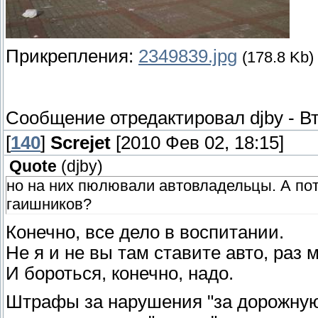
Прикрепления:
2349839.jpg
(178.8 Kb)
Сообщение отредактировал
djby
-
Вт
[
140
]
Screjet
[2010 Фев 02, 18:15]
Quote
(
djby
)
но на них пюлювали автовладельцы. А пото
гаишников?
Конечно, все дело в воспитании.
Не я и не вы там ставите авто, раз
И бороться, конечно, надо.
Штрафы за нарушения "за дорожную