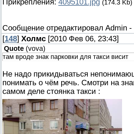
Прикрепления:
4095101.jpg
(174.3 Kb)
Сообщение отредактировал
Admin
-
[
148
]
Холмс
[2010 Фев 06, 23:43]
Quote
(
vova
)
там вроде знак парковки для такси висит
Не надо прикидываться непонимающ
понимать о чём речь. Смотри на зн
самом деле стоянка такси :