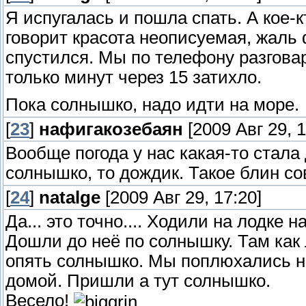
Я испугалась и пошла спать. А кое-к
говорит красота неописуемая, жаль 
спустился. Мы по телефону разговар
только минут через 15 затихло.
Пока солнышко, надо идти на море.
[
23
]
нафигакозебаян
[2009 Авг 29, 1
Вообще погода у нас какая-то стала 
солнышко, то дождик. Такое блин со
[
24
]
natalge
[2009 Авг 29, 17:20]
Да... это точно.... Ходили на лодке
Дошли до неё по солнышку. Там как
опять солнышко. Мы поплюхались н
домой. Пришли а тут солнышко.
Весело!