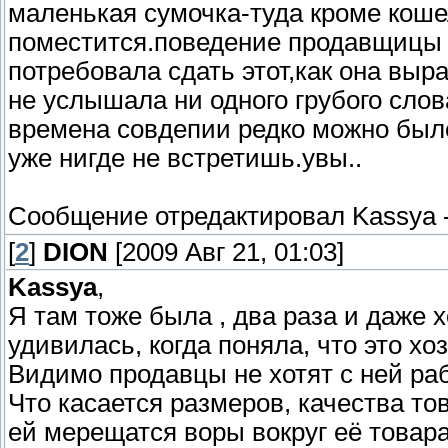
маленькая сумочка-туда кроме кошел
поместится.поведение продавщицы м
потребовала сдать этот,как она выр
не услышала ни одного грубого слов
времена совдепии редко можно было
уже нигде не встретишь.увы..
Сообщение отредактировал
Kassya
[
2
]
DION
[2009 Авг 21, 01:03]
Kassya
,
Я там тоже была , два раза и даже 
удивилась, когда поняла, что это хо
Видимо продавцы не хотят с ней рабо
Что касается размеров, качества то
ей мерещатся воры вокруг её товара