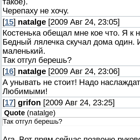
такое).
Черепаху не хочу.
[
15
]
natalge
[2009 Авг 24, 23:05]
Костенька обещал мне кое что. Я к н
Бедный лялечка скучал дома один. И
маленький.
Так отгул берешь?
[
16
]
natalge
[2009 Авг 24, 23:06]
А унывать не стоит! Надо наслажда
Любимыми!
[
17
]
grifon
[2009 Авг 24, 23:25]
Quote
(
natalge
)
Так отгул берешь?
Ага. Вот прям сейчас позвоню руково