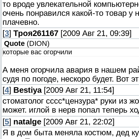
то вроде увлекательной компьютерн
очень понравился какой-то товар у 
плачевно.
[
3
]
Троя261167
[2009 Авг 21, 09:39]
Quote
(
DION
)
которые вас огорчили
А меня огорчила авария в нашем рай
судя по погоде, нескоро будет. Вот 
[
4
]
Bestiya
[2009 Авг 21, 11:54]
стоматолог сссс*цензура* руки из ж
может. иглой в нерв попал теперь хо
[
5
]
natalge
[2009 Авг 21, 22:02]
Я в дом быта меняла костюм, дед к