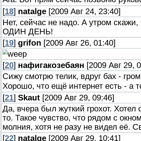
[
18
]
natalge
[2009 Авг 24, 23:40]
Нет, сейчас не надо. А утром скаж
ОДИН ДЕНЬ!
[
19
]
grifon
[2009 Авг 26, 01:40]
[
20
]
нафигакозебаян
[2009 Авг 29, 0
Сижу смотрю телик, вдруг бах - гро
Хорошо, что ещё интернет есть - а 
[
21
]
Skaut
[2009 Авг 29, 09:46]
Да, вчера был жуткий грохот. Хотел 
то. Такое чувство, что рядом с окн
молния, хотя не разу не видел её. С
[
22
]
natalge
[2009 Авг 29, 10:41]