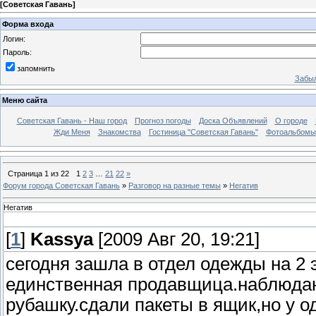
[
Советская Гавань
]
Форма входа
Логин:
Пароль:
запомнить
Забыл
Меню сайта
Советская Гавань - Наш город
Прогноз погоды
Доска Объявлений
О городе
Жди Меня
Знакомства
Гостиница "Советская Гавань"
Фотоальбомы
Страница
1
из
22
1
2
3
…
21
22
»
Форум города Советская Гавань
»
Разговор на разные темы
»
Негатив
Негатив
[
1
]
Kassya
[2009 Авг 20, 19:21]
сегодня зашла в отдел одежды на 2 
единственная продавщица.наблюдаю
рубашку.сдали пакеты в ящик,но у о