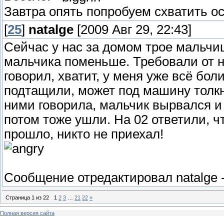
Завтра опять попробуем схватить о
[
25
]
natalge
[2009 Авг 29, 22:43]
Сейчас у нас за домом трое мальчиш
мальчика поменьше. Требовали от не
говорил, хватит, у меня уже всё боли
подтащили, может под машину толкн
ними говорила, мальчик вырвался и
потом тоже ушли. На 02 ответили, ч
прошло, никто не приехал!
Сообщение отредактировал
natalge
Страница
1
из
22
1
2
3
…
21
22
»
Полная версия сайта