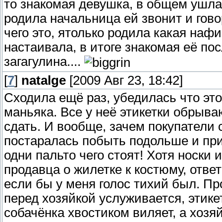
то знакомая девушка, в общем ушла 
родила начальница ей звонит и говор
чего это, ятолько родила какая наф
настаивала, в итоге знакомая её посл
загагулина....
[
7
]
natalge
[2009 Авг 23, 18:42]
Сходила ещё раз, убедилась что эт
маньяка. Все у неё этикетки обрыва
сдать. И вообще, зачем покупатели
постаралась побыть подольше и прис
одни пальто чего стоят! Хотя носки 
продавца о жилетке к костюму, ответ
если бы у меня голос тихий был. Пр
перед хозяйкой услуживается, этике
собачёнка хвостиком виляет, а хозяй