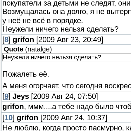
покупатели за детьми не следят, они
Возмущалась она долго, я не вытер
у неё не всё в порядке.
Неужели ничего нельзя сделать?
[
8
]
grifon
[2009 Авг 23, 20:49]
Quote
(
natalge
)
Неужели ничего нельзя сделать?
Пожалеть её.
А меня огорчает, что сегодня воскре
[
9
]
Jeys
[2009 Авг 24, 07:50]
grifon
, ммм....а тебе надо было чт
[
10
]
grifon
[2009 Авг 24, 10:37]
Не люблю, когда просто пасмурно, к