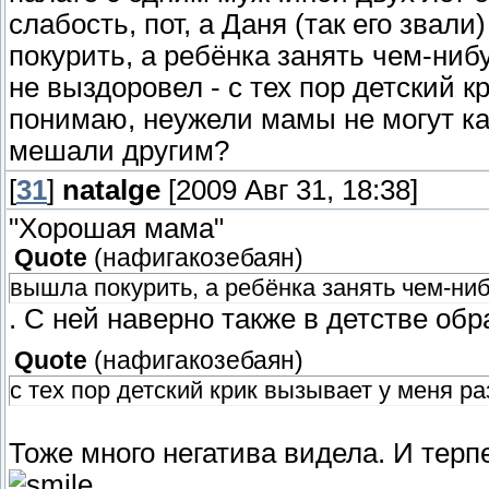
слабость, пот, а Даня (так его звал
покурить, а ребёнка занять чем-ниб
не выздоровел - с тех пор детский 
понимаю, неужели мамы не могут как
мешали другим?
[
31
]
natalge
[2009 Авг 31, 18:38]
"Хорошая мама"
Quote
(
нафигакозебаян
)
вышла покурить, а ребёнка занять чем-ни
. С ней наверно также в детстве об
Quote
(
нафигакозебаян
)
с тех пор детский крик вызывает у меня р
Тоже много негатива видела. И терп