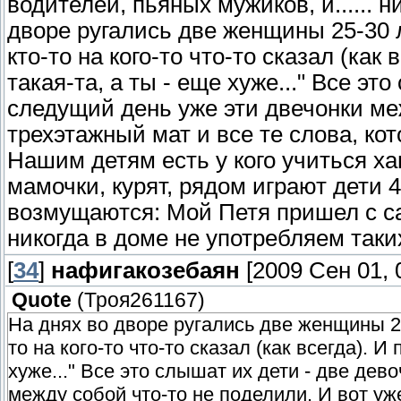
водителей, пьяных мужиков, и...... 
дворе ругались две женщины 25-30 ле
кто-то на кого-то что-то сказал (как
такая-та, а ты - еще хуже..." Все эт
следущий день уже эти двечонки меж
трехэтажный мат и все те слова, ко
Нашим детям есть у кого учиться ха
мамочки, курят, рядом играют дети 4
возмущаются: Мой Петя пришел с сад
никогда в доме не употребляем таких 
[
34
]
нафигакозебаян
[2009 Сен 01, 
Quote
(
Троя261167
)
На днях во дворе ругались две женщины 25-
то на кого-то что-то сказал (как всегда). И
хуже..." Все это слышат их дети - две дев
между собой что-то не поделили. И вот уж