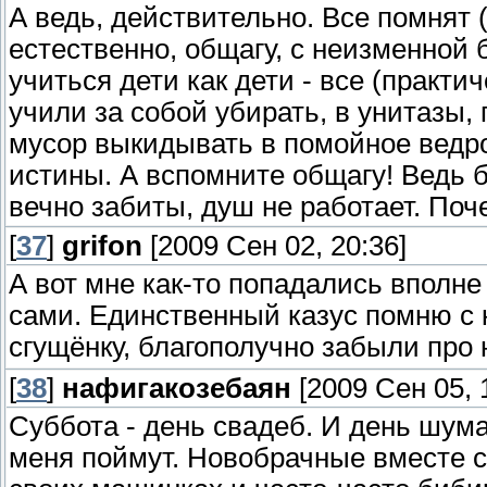
А ведь, действительно. Все помнят (
естественно, общагу, с неизменной
учиться дети как дети - все (практи
учили за собой убирать, в унитазы, 
мусор выкидывать в помойное ведро
истины. А вспомните общагу! Ведь б
вечно забиты, душ не работает. По
[
37
]
grifon
[2009 Сен 02, 20:36]
А вот мне как-то попадались вполн
сами. Единственный казус помню с к
сгущёнку, благополучно забыли про 
[
38
]
нафигакозебаян
[2009 Сен 05, 
Суббота - день свадеб. И день шума 
меня поймут. Новобрачные вместе с 