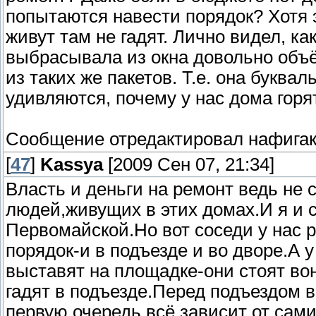
попытаются навести порядок? Хотя э
живут там не гадят. Лично видел, ка
выбрасывала из окна довольно объё
из таких же пакетов. Т.е. она буквал
удивляются, почему у нас дома горят
Сообщение отредактировал
нафига
[
47
]
Kassya
[2009 Сен 07, 21:34]
Власть и деньги на ремонт ведь не 
людей,живущих в этих домах.И я и 
Первомайской.Но вот соседи у нас 
порядок-и в подъезде и во дворе.А 
выставят на площадке-они стоят во
гадят в подъезде.Перед подъездом в
первую очередь всё зависит от сам