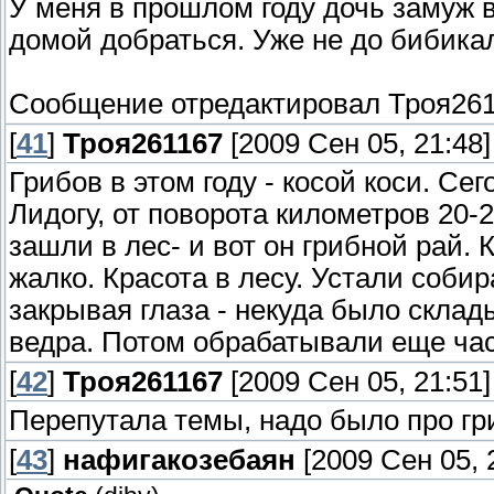
У меня в прошлом году дочь замуж 
домой добраться. Уже не до бибика
Сообщение отредактировал
Троя26
[
41
]
Троя261167
[2009 Сен 05, 21:48]
Грибов в этом году - косой коси. Се
Лидогу, от поворота километров 20
зашли в лес- и вот он грибной рай.
жалко. Красота в лесу. Устали соби
закрывая глаза - некуда было склад
ведра. Потом обрабатывали еще час
[
42
]
Троя261167
[2009 Сен 05, 21:51]
Перепутала темы, надо было про гри
[
43
]
нафигакозебаян
[2009 Сен 05, 