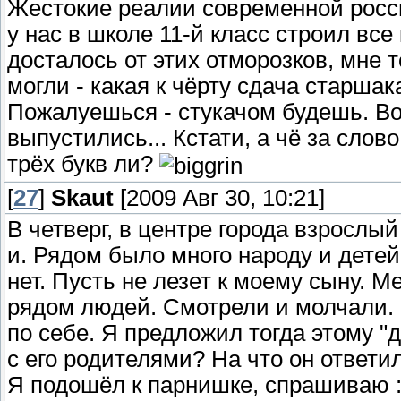
Жестокие реалии современной россий
у нас в школе 11-й класс строил все
досталось от этих отморозков, мне 
могли - какая к чёрту сдача старша
Пожалуешься - стукачом будешь. Вот
выпустились... Кстати, а чё за слов
трёх букв ли?
[
27
]
Skaut
[2009 Авг 30, 10:21]
В четверг, в центре города взрослы
и. Рядом было много народу и детей
нет. Пусть не лезет к моему сыну.
рядом людей. Смотрели и молчали. 
по себе. Я предложил тогда этому "
с его родителями? На что он ответил
Я подошёл к парнишке, спрашиваю :"