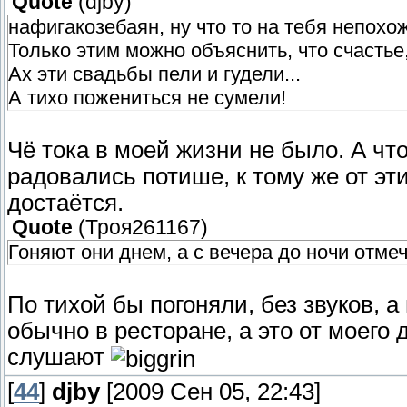
Quote
(
djby
)
нафигакозебаян, ну что то на тебя непохо
Только этим можно объяснить, что счастье,
Ах эти свадьбы пели и гудели...
А тихо пожениться не сумели!
Чё тока в моей жизни не было. А чт
радовались потише, к тому же от эт
достаётся.
Quote
(
Троя261167
)
Гоняют они днем, а с вечера до ночи отме
По тихой бы погоняли, без звуков, 
обычно в ресторане, а это от моего 
слушают
[
44
]
djby
[2009 Сен 05, 22:43]