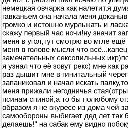
немецкая овчарка как налетит,я дум
гавканьем она начала меня доканыва
громко и истошно мурлыкать и ласк
скажу первый час ночи!ну значит за
меня в угол,тут смотрю во мгле ещё
меня в голове мысли что всё...капе
замечательных сексопильных икр)пот
я узнал что её зовут рекс) мне как р
раз дышит мне в гинитальный череп
запаниковал и начал искать палку,то
меня прижали негодничья стая(отры
псинам спиной,а то бы полюбому отх
образом я не вкуресе из дома чей з
самообороны выбигает дед лет так 6
делаешь!" на сабак ему видно побо