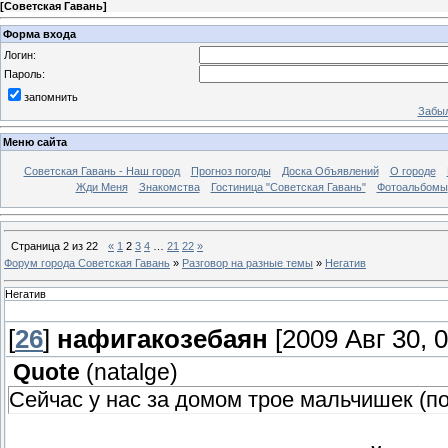
[
Советская Гавань
]
Форма входа
Логин:
Пароль:
запомнить
Забыл
Меню сайта
Советская Гавань - Наш город
Прогноз погоды
Доска Объявлений
О городе
Жди Меня
Знакомства
Гостиница "Советская Гавань"
Фотоальбомы
Страница
2
из
22
«
1
2
3
4
…
21
22
»
Форум города Советская Гавань
»
Разговор на разные темы
»
Негатив
Негатив
[
26
]
нафигакозебаян
[2009 Авг 30, 0
Quote
(
natalge
)
Сейчас у нас за домом трое мальчишек (п