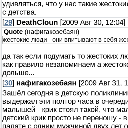
удивляться, что у нас такие жесток
с детства.
[
29
]
DeathCloun
[2009 Авг 30, 12:04]
Quote
(
нафигакозебаян
)
жестокие люди - они впитывают в себя жес
да так если подумать то жестоких 
как правило незапоминаем а жесток
дольше...
[
30
]
нафигакозебаян
[2009 Авг 31, 1
Зашёл сегодня в детскую поликлинику
выдержал эти полтор часа в очереди
малышей - крик стоял такой, что ма
детский крик просто не переношу - 
палате с одним мужчиной двух лет от