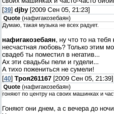
своих машинках и часто-часто бибик
[
39
]
djby
[2009 Сен 05, 21:23]
Quote
(
нафигакозебаян
)
Думаю, такая музыка не всех радует.
нафигакозебаян
, ну что то на теб
несчастная любовь? Только этим мо
свадеб ты поместил в негатив...
Ах эти свадьбы пели и гудели...
А тихо пожениться не сумели!
[
40
]
Троя261167
[2009 Сен 05, 21:39]
Quote
(
нафигакозебаян
)
гоняют по центру на своих машинках и ча
Гоняют они днем, а с вечера до ноч