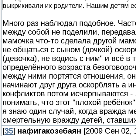
выкрикивали их родители. Нашим детям ест
Много раз наблюдал подобное. Часто
между собой не поделили, передава
мамочка что-то сделала другой мамо
не общаться с сыном (дочкой) оско
(девочка), не водись с ним" и всё в
определённого возраста безоговорочн
между ними портятся отношения, он
начинают друг друга оскорблять а и
конфликтов потом исчерпываются -
понимать, что этот "плохой ребёнок"
я знаю один случай, когда вражда 
смертельную вражду детей, ставши
[
35
]
нафигакозебаян
[2009 Сен 02, 