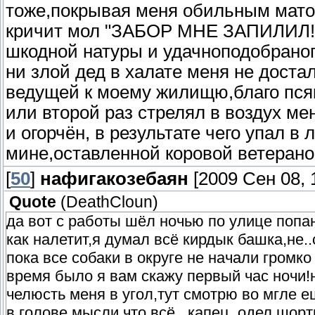
тоже,покрывая меня обильным матом
кричит мол "ЗАБОР МНЕ ЗАПИЛИЛ!!!
шкодной натуры и удачноподобраног
ни злой дед в халате меня не доста
ведущей к моему жилищю,благо псяк
или второй раз стрелял в воздух м
и огорчён, в результате чего упал 
мине,оставленной коровой ветерано
[
50
]
нафигакозебаян
[2009 Сен 08, 
Quote
(
DeathCloun
)
да вот с работы шёл ночью по улице попа
как налетит,я думал всё кирдык башка,не.
пока все собаки в округе не начали громк
время было я вам скажу первый час ночи!н
челюсть меня в угол,тут смотрю во мгле 
в голове мысли что всё...капец..одел шо