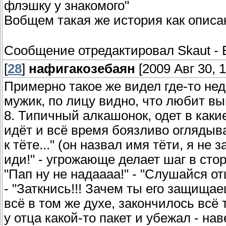
флэшку у знакомого"
Вобщем такая же история как опис
Сообщение отредактировал
Skaut
-
[
28
]
нафигакозебаян
[2009 Авг 30, 1
Примерно такое же видел где-то нед
мужик, по лицу видно, что любит вы
8. Типичный алкашонок, одет в какие
идёт и всё время боязливо оглядыва
к тёте..." (он назвал имя тёти, я не з
иди!" - угрожающе делает шаг в сто
"Пап ну не надаааа!" - "Слушайся от
- "Заткнись!!! Зачем ты его защищае
всё в том же духе, закончилось всё 
у отца какой-то пакет и убежал - на