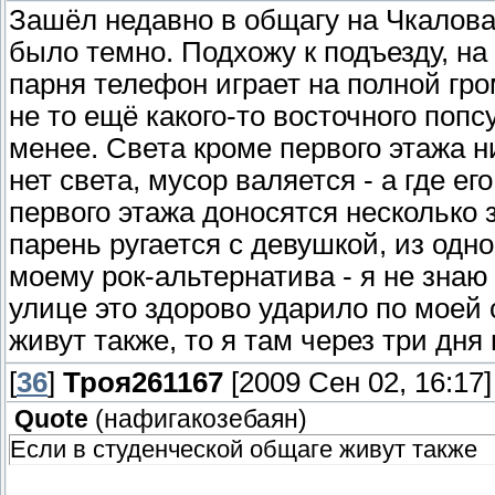
Зашёл недавно в общагу на Чкалова
было темно. Подхожу к подъезду, на
парня телефон играет на полной гро
не то ещё какого-то восточного попс
менее. Света кроме первого этажа н
нет света, мусор валяется - а где ег
первого этажа доносятся несколько з
парень ругается с девушкой, из одн
моему рок-альтернатива - я не знаю
улице это здорово ударило по моей
живут также, то я там через три дн
[
36
]
Троя261167
[2009 Сен 02, 16:17]
Quote
(
нафигакозебаян
)
Если в студенческой общаге живут также