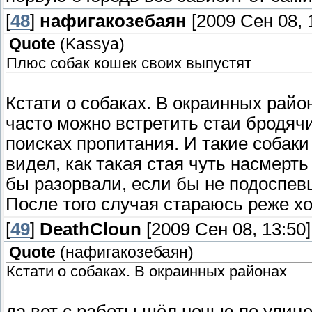
[
48
]
нафигакозебаян
[2009 Сен 08, 
Quote
(
Kassya
)
Плюс собак кошек своих выпустят
Кстати о собаках. В окраинных райо
часто можно встретить стаи бродячи
поисках пропитания. И такие собаки
видел, как такая стая чуть насмерт
бы разорвали, если бы не подоспев
После того случая стараюсь реже хо
[
49
]
DeathCloun
[2009 Сен 08, 13:50]
Quote
(
нафигакозебаян
)
Кстати о собаках. В окраинных районах
да вот с работы шёл ночью по улице