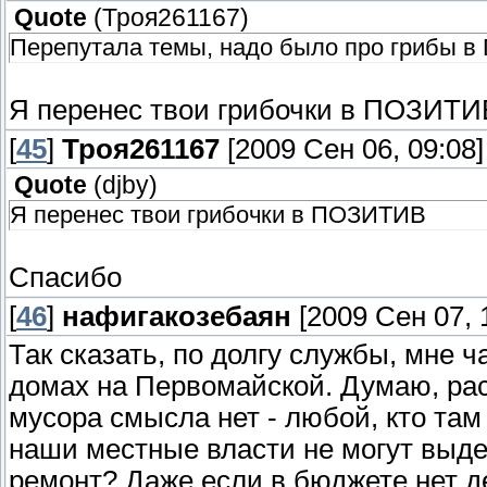
Quote
(
Троя261167
)
Перепутала темы, надо было про грибы в 
Я перенес твои грибочки в ПОЗИТИ
[
45
]
Троя261167
[2009 Сен 06, 09:08]
Quote
(
djby
)
Я перенес твои грибочки в ПОЗИТИВ
Спасибо
[
46
]
нафигакозебаян
[2009 Сен 07, 
Так сказать, по долгу службы, мне 
домах на Первомайской. Думаю, рас
мусора смысла нет - любой, кто там 
наши местные власти не могут выд
ремонт? Даже если в бюджете нет де